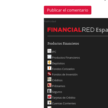
Publicidad
Esp
Productos Financieros
IPC
Productos Financieros
Depósitos
Fondos Cotizados
Fondos de Inversión
Créditos
Préstamos
Seguros
Tarjetas de Crédito
Cuentas Corrientes