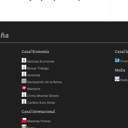
aña
Canal Economía
Canal I
Finan
Noticias Economía
Buscar Trabajo
Media
Vivienda
Radio
Declaración de la Renta
Warrants
Cómo Ahorrar Dinero
Cambio Euro Dolar
Canal Internacional
Materias Primas
Forex