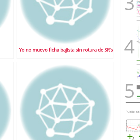
Yo no muevo ficha bajista sin rotura de SR’s
Publicida