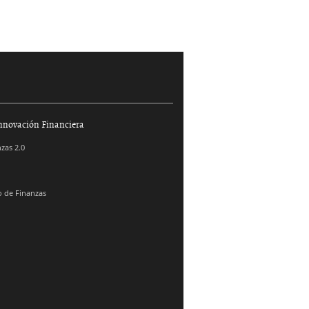
nnovación Financiera
zas 2.0
 de Finanzas