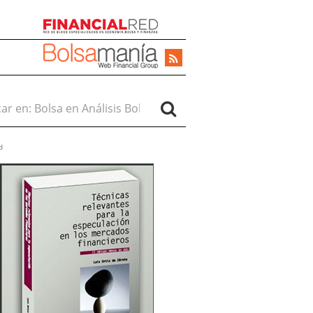
r en:
d