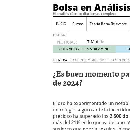
Bolsa en Análisi
El análisis técnico diario mas completo
INICIO
Cursos
Teoría Bolsa Relevante
Publicidad
T-Mobile
NOTICIAS:
acuerda
COTIZACIONES EN STREAMING
G
pagar
315
GENERAL
|
2 SEPTIEMBRE, 2024
-
Escrito por:
millones
¿Es buen momento para
de
dólares
de 2024?
por
filtraciones
de datos
30/09/2024
El oro ha experimentado un notab
Acciones de Nvidia suben
un refugio seguro ante la incertid
25/09/2024
precioso ha superado los
2,500 dó
Cuidado con estos tres 
más del
21%
en lo que va del año. 
El BCE recorta los tipos
sugieren que podría seguir subiend
volatilidad
12/09/2024