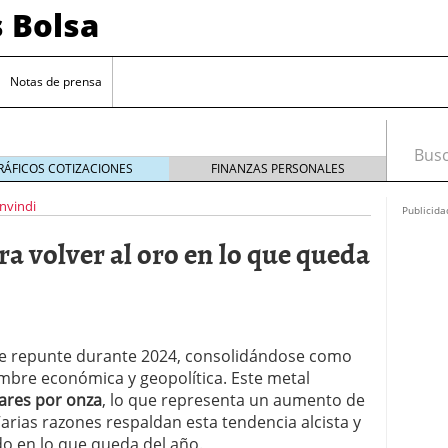
s Bolsa
Notas de prensa
Busca
RÁFICOS COTIZACIONES
FINANZAS PERSONALES
nvindi
Publicida
 volver al oro en lo que queda
le repunte durante 2024, consolidándose como
 impulsadas por la inteligencia artificial
umbre económica y geopolítica. Este metal
lares por onza
, lo que representa un aumento de
sesgos si estás empezando a invertir
20/09/2024
Varias razones respaldan esta tendencia alcista y
 de interés clave en septiembre para reducir la
o en lo que queda del año.