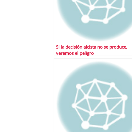
Si la decisión alcista no se produce,
veremos el peligro