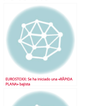
EUROSTOXX: Se ha iniciado una «RÃPIDA
PLANA» bajista