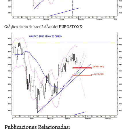
GrÃ¡fico diario de hace 7 dÃ­as del
EUROSTOXX
:
Publicaciones Relacionadas: