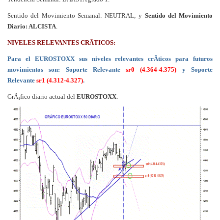
Sentido del Movimiento Semanal: NEUTRAL; y
Sentido del Movimiento
Diario: ALCISTA
.
NIVELES RELEVANTES CRÃTICOS:
Para el EUROSTOXX sus niveles relevantes crÃ­ticos para futuros
movimientos son: Soporte Relevante
sr0 (4.364-4.375)
y Soporte
Relevante
sr1 (4.312-4.327)
.
GrÃ¡fico diario actual del
EUROSTOXX
: