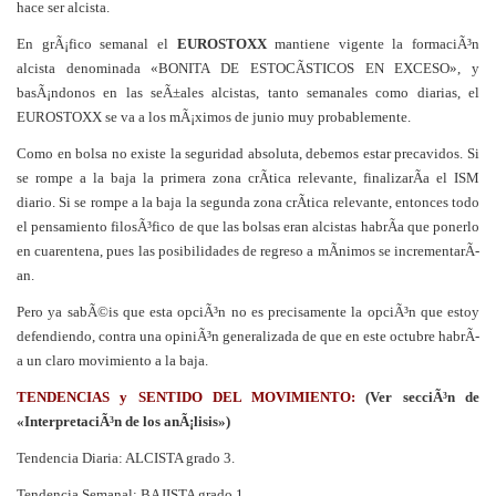
hace ser alcista.
En grÃ¡fico semanal el
EUROSTOXX
mantiene vigente la formaciÃ³n
alcista denominada «BONITA DE ESTOCÃSTICOS EN EXCESO», y
basÃ¡ndonos en las seÃ±ales alcistas, tanto semanales como diarias, el
EUROSTOXX se va a los mÃ¡ximos de junio muy probablemente.
Como en bolsa no existe la seguridad absoluta, debemos estar precavidos. Si
se rompe a la baja la primera zona crÃ­tica relevante, finalizarÃ­a el ISM
diario. Si se rompe a la baja la segunda zona crÃ­tica relevante, entonces todo
el pensamiento filosÃ³fico de que las bolsas eran alcistas habrÃ­a que ponerlo
en cuarentena, pues las posibilidades de regreso a mÃ­nimos se incrementarÃ­
an.
Pero ya sabÃ©is que esta opciÃ³n no es precisamente la opciÃ³n que estoy
defendiendo, contra una opiniÃ³n generalizada de que en este octubre habrÃ­
a un claro movimiento a la baja.
TENDENCIAS y SENTIDO DEL MOVIMIENTO:
(Ver secciÃ³n de
«InterpretaciÃ³n de los anÃ¡lisis»)
Tendencia Diaria: ALCISTA grado 3.
Tendencia Semanal: BAJISTA grado 1.