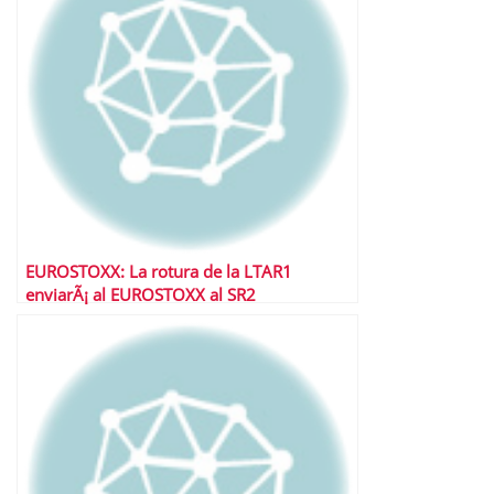
EUROSTOXX: La rotura de la LTAR1
enviarÃ¡ al EUROSTOXX al SR2