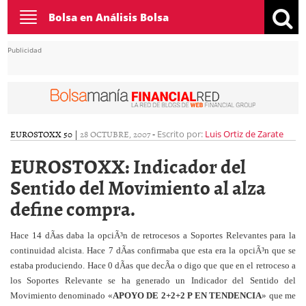
Toggle
Bolsa en Análisis Bolsa
navigation
Publicidad
EUROSTOXX 50
|
28 OCTUBRE, 2007
-
Escrito por:
Luis Ortiz de Zarate
EUROSTOXX: Indicador del
Sentido del Movimiento al alza
define compra.
Hace 14 dÃ­as daba la opciÃ³n de retrocesos a Soportes Relevantes para la
continuidad alcista. Hace 7 dÃ­as confirmaba que esta era la opciÃ³n que se
estaba produciendo. Hace 0 dÃ­as que decÃ­a o digo que que en el retroceso a
los Soportes Relevante se ha generado un Indicador del Sentido del
Movimiento denominado «
APOYO DE 2+2+2 P EN TENDENCIA
» que me