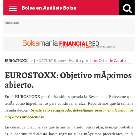
Toggle
Bolsa en Análisis Bolsa
navigation
Publicidad
EUROSTOXX 50
|
7 OCTUBRE, 2007
-
Escrito por:
Luis Ortiz de Zarate
EUROSTOXX: Objetivo mÃ¡ximos
abierto.
En el
EUROSTOXX
por fin ha sido superada la Resistencia Relevante que
tenÃ­a como impedimento para continuar al alza. Recordemos que la semana
pasada decÃ­a «
Si este reto es superado, deberÃ­amos pensar en alcanzar los
mÃ¡ximos precedentes
«.
En consecuencia, una vez que la misma ha sido rota al alza,
lo mÃ¡s probable
es la continuidad alcista hasta regresar a los mÃ¡ximos precedentes, tal y