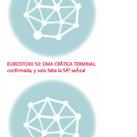
EUROSTOXX 50: DMA CRÃTICA TERMINAL
confirmada, y solo falta la 5Âª seÃ±al