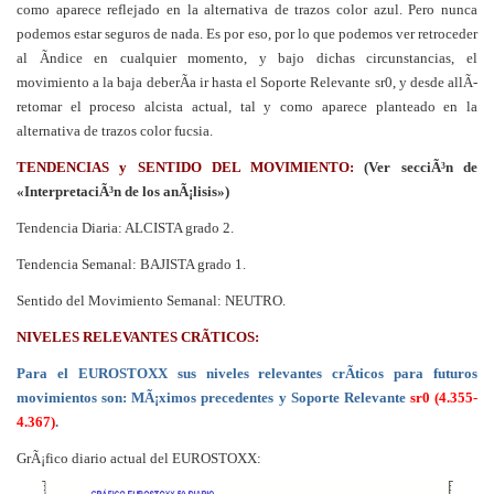
como aparece reflejado en la alternativa de trazos color azul. Pero nunca
podemos estar seguros de nada. Es por eso, por lo que podemos ver retroceder
al Ã­ndice en cualquier momento, y bajo dichas circunstancias, el
movimiento a la baja deberÃ­a ir hasta el Soporte Relevante sr0, y desde allÃ­
retomar el proceso alcista actual, tal y como aparece planteado en la
alternativa de trazos color fucsia.
TENDENCIAS y SENTIDO DEL MOVIMIENTO:
(Ver secciÃ³n de
«InterpretaciÃ³n de los anÃ¡lisis»)
Tendencia Diaria: ALCISTA grado 2.
Tendencia Semanal: BAJISTA grado 1.
Sentido del Movimiento Semanal: NEUTRO.
NIVELES RELEVANTES CRÃTICOS:
Para el EUROSTOXX sus niveles relevantes crÃ­ticos para futuros
movimientos son: MÃ¡ximos precedentes
y Soporte Relevante
sr0 (4.355-
4.367)
.
GrÃ¡fico diario actual del EUROSTOXX: