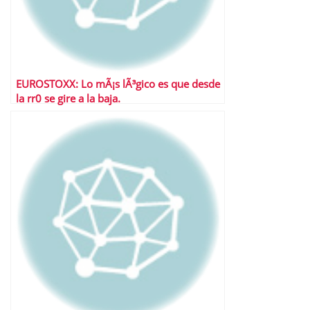
EUROSTOXX: Lo mÃ¡s lÃ³gico es que desde
la rr0 se gire a la baja.