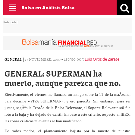
Toggle
Bolsa en Análisis Bolsa
navigation
Publicidad
GENERAL
|
17 NOVIEMBRE, 2007
-
Escrito por:
Luis Ortiz de Zarate
GENERAL: SUPERMAN ha
muerto, aunque parezca que no.
Efectivamente, el viernes me llamaba un amigo sobre la 11 de la maÃ±ana,
para decirme «VIVA SUPERMAN», y eso parecÃ­a. Sin embargo, para ser
justos, segÃºn la TeorÃ­a de la Bolsa Relevante, el Soporte Relevante sr0 fue
roto a la baja y ha dejado de existir. En base a este criterio, respecto al IBEX,
las zonas crÃ­ticas relevantes se han modificado.
De todos modos, el planteamiento bajista por la muerte de nuestro