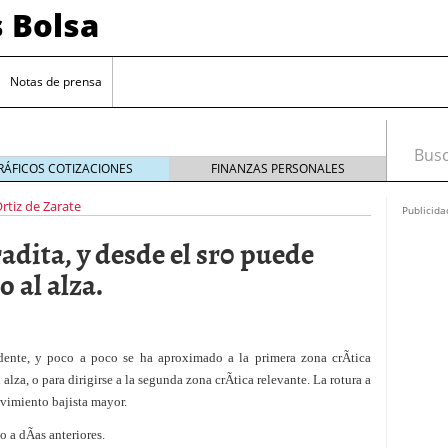
s Bolsa
Notas de prensa
Busca
RÁFICOS COTIZACIONES
FINANZAS PERSONALES
Ortiz de Zarate
Publicida
dita, y desde el sr0 puede
 al alza.
ente, y poco a poco se ha aproximado a la primera zona crÃ­tica
 impulsadas por la inteligencia artificial
alza, o para dirigirse a la segunda zona crÃ­tica relevante. La rotura a
vimiento bajista mayor.
sesgos si estás empezando a invertir
20/09/2024
 de interés clave en septiembre para reducir la
 a dÃ­as anteriores.