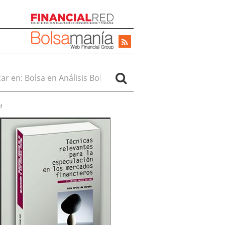
r en:
d