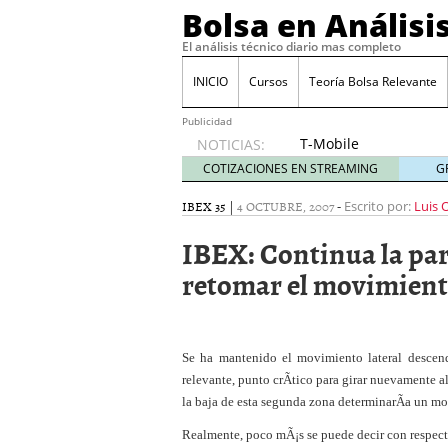
Bolsa en Análisi
El análisis técnico diario mas completo
INICIO
Cursos
Teoría Bolsa Relevante
Publicidad
T-Mobile
NOTICIAS:
acuerda
COTIZACIONES EN STREAMING
G
pagar
315
IBEX 35
|
4 OCTUBRE, 2007
-
Escrito por:
Luis 
millones
IBEX: Continua la para
de
dólares
retomar el movimiento
por
filtraciones
de datos
30/09/2024
Se ha mantenido el movimiento lateral descend
Acciones de Nvidia suben
relevante, punto crÃ­tico para girar nuevamente al 
25/09/2024
la baja de esta segunda zona determinarÃ­a un mo
Cuidado con estos tres 
El BCE recorta los tipos
Realmente, poco mÃ¡s se puede decir con respecto
volatilidad
12/09/2024