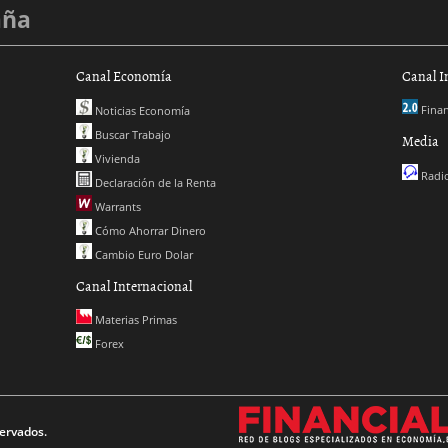
aña
Canal Economía
Canal I
Finan
Noticias Economía
Buscar Trabajo
Media
Vivienda
Radio
Declaración de la Renta
Warrants
Cómo Ahorrar Dinero
Cambio Euro Dolar
Canal Internacional
Materias Primas
Forex
ervados.