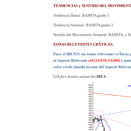
¿Es buen momento para 
TENDENCIAS y SENTIDO DEL MOVIMIEN
Tendencia Diaria: BAJISTA grado 1.
Tendencia Semanal: BAJISTA grado 2.
Sentido del Movimiento Semanal: BAJISTA, y S
ZONAS RELEVANTES CRÃTICAS:
Para el IBEX35 sus zonas relevantes crÃ­ticas 
al Soporte Relevante
sr0 (14.676-14.686)
y junt
color verde situada la zona del Soporte Releva
GrÃ¡fico horario actual del
IBEX
: