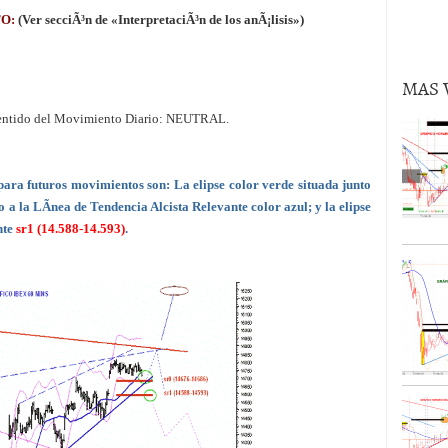
volver al oro en lo que queda de 2024?
02/09/2024
TO:
(Ver secciÃ³n de «InterpretaciÃ³n de los anÃ¡lisis»)
MAS 
entido del Movimiento Diario: NEUTRAL.
para futuros movimientos son: La elipse color verde situada junto
o a la LÃ­nea de Tendencia Alcista Relevante color azul; y la elipse
nte
sr1 (14.588-14.593)
.