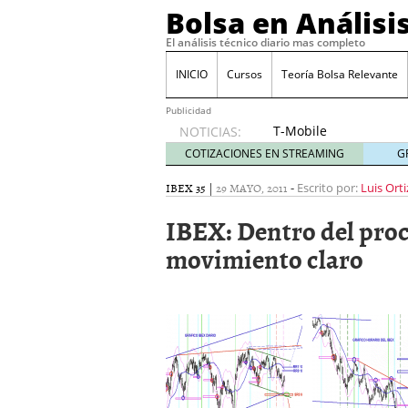
Bolsa en Análisi
El análisis técnico diario mas completo
INICIO
Cursos
Teoría Bolsa Relevante
Publicidad
T-Mobile
NOTICIAS:
acuerda
COTIZACIONES EN STREAMING
G
pagar
315
IBEX 35
|
29 MAYO, 2011
-
Escrito por:
Luis Orti
millones
IBEX: Dentro del proce
de
dólares
movimiento claro
por
filtraciones
de datos
30/09/2024
Acciones de Nvidia suben
25/09/2024
Cuidado con estos tres 
El BCE recorta los tipos
volatilidad
12/09/2024