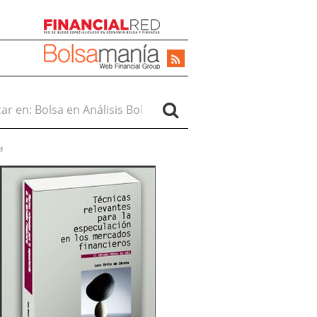
r en:
d