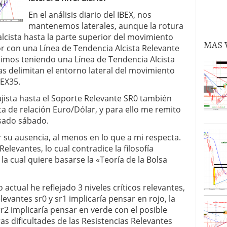
volver al oro en lo que queda de 2024?
02/09/2024
En el análisis diario del IBEX, nos
mantenemos laterales, aunque la rotura
 alcista hasta la parte superior del movimiento
MAS 
ior con una Línea de Tendencia Alcista Relevante
guimos teniendo una Línea de Tendencia Alcista
eas delimitan el entorno lateral del movimiento
BEX35.
jista hasta el Soporte Relevante SR0 también
ta de relación Euro/Dólar, y para ello me remito
asado sábado.
por su ausencia, al menos en lo que a mi respecta.
evantes, lo cual contradice la filosofía
a cual quiere basarse la «Teoría de la Bolsa
o actual he reflejado 3 niveles críticos relevantes,
levantes sr0 y sr1 implicaría pensar en rojo, la
rr2 implicaría pensar en verde con el posible
ras dificultades de las Resistencias Relevantes