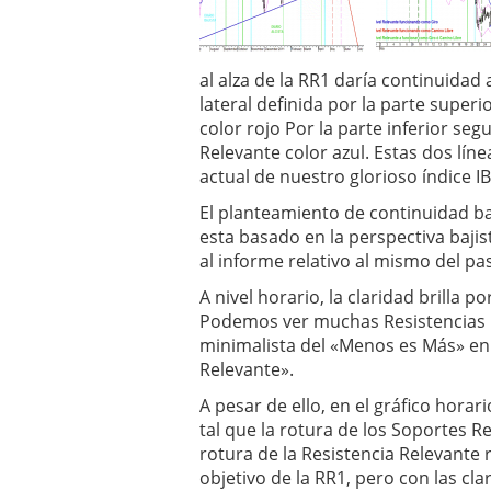
¿Es buen momento para 
al alza de la RR1 daría continuidad
lateral definida por la parte super
color rojo Por la parte inferior se
Relevante color azul. Estas dos lín
actual de nuestro glorioso índice I
El planteamiento de continuidad ba
esta basado en la perspectiva bajis
al informe relativo al mismo del p
A nivel horario, la claridad brilla 
Podemos ver muchas Resistencias Rel
minimalista del «Menos es Más» en l
Relevante».
A pesar de ello, en el gráfico horari
tal que la rotura de los Soportes Re
rotura de la Resistencia Relevante 
objetivo de la RR1, pero con las cla