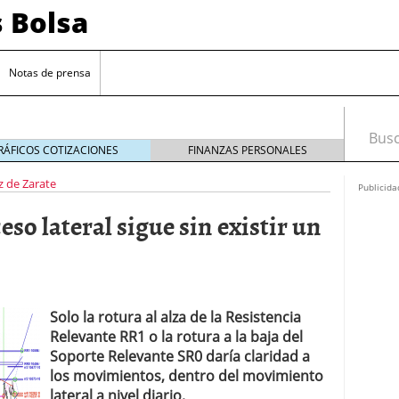
s Bolsa
Notas de prensa
Busca
RÁFICOS COTIZACIONES
FINANZAS PERSONALES
z de Zarate
Publicida
so lateral sigue sin existir un
Solo la rotura al alza de la Resistencia
 impulsadas por la inteligencia artificial
Relevante RR1 o la rotura a la baja del
Soporte Relevante SR0 daría claridad a
sesgos si estás empezando a invertir
20/09/2024
los movimientos, dentro del movimiento
 de interés clave en septiembre para reducir la
lateral a nivel diario.