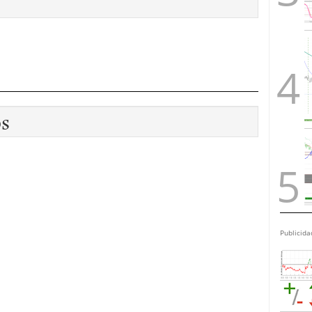
os
Publicida