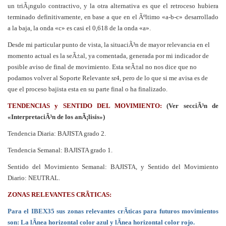
un triÃ¡ngulo contractivo, y la otra alternativa es que el retroceso hubiera
terminado definitivamente, en base a que en el Ãºltimo «a-b-c» desarrollado
a la baja, la onda «c» es casi el 0,618 de la onda «a».
Desde mi particular punto de vista, la situaciÃ³n de mayor relevancia en el
momento actual es la seÃ±al, ya comentada, generada por mi indicador de
posible aviso de final de movimiento. Esta seÃ±al no nos dice que no
podamos volver al Soporte Relevante sr4, pero de lo que si me avisa es de
que el proceso bajista esta en su parte final o ha finalizado.
TENDENCIAS y SENTIDO DEL MOVIMIENTO:
(Ver secciÃ³n de
«InterpretaciÃ³n de los anÃ¡lisis»)
Tendencia Diaria: BAJISTA grado 2.
Tendencia Semanal: BAJISTA grado 1.
Sentido del Movimiento Semanal: BAJISTA, y Sentido del Movimiento
Diario: NEUTRAL.
ZONAS RELEVANTES CRÃTICAS:
Para el IBEX35 sus zonas relevantes crÃ­ticas para futuros movimientos
son: La lÃ­nea horizontal color azul y lÃ­nea horizontal color rojo.