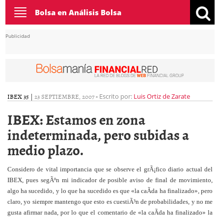
Toggle
Bolsa en Análisis Bolsa
navigation
Publicidad
IBEX 35
|
23 SEPTIEMBRE, 2007
-
Escrito por:
Luis Ortiz de Zarate
IBEX: Estamos en zona
indeterminada, pero subidas a
medio plazo.
Considero de vital importancia que se observe el grÃ¡fico diario actual del
IBEX, pues segÃºn mi indicador de posible aviso de final de movimiento,
algo ha sucedido, y lo que ha sucedido es que «la caÃ­da ha finalizado», pero
claro, yo siempre mantengo que esto es cuestiÃ³n de probabilidades, y no me
gusta afirmar nada, por lo que el comentario de «la caÃ­da ha finalizado» la