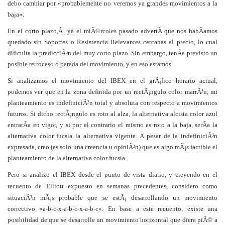
debo cambiar por «probablemente no veremos ya grandes movimientos a la
baja».
En el corto plazo,Â ya el miÃ©rcoles pasado advertÃ­ que nos habÃ­amos
quedado sin Soportes o Resistencia Relevantes cercanas al precio, lo cual
dificulta la predicciÃ³n del muy corto plazo. Sin embargo, tenÃ­a previsto un
posible retroceso o parada del movimiento, y en eso estamos.
Si analizamos el movimiento del IBEX en el grÃ¡fico horario actual,
podemos ver que en la zona definida por un rectÃ¡ngulo color marrÃ³n, mi
planteamiento es indefiniciÃ³n total y absoluta con respecto a movimientos
futuros. Si dicho rectÃ¡ngulo es roto al alza, la alternativa alcista color azul
entrarÃ­a en vigor, y si por el contrario el mismo es roto a la baja, serÃ­a la
alternativa color fucsia la alternativa vigente. A pesar de la indefiniciÃ³n
expresada, creo (es solo una creencia u opiniÃ³n) que es algo mÃ¡s factible el
planteamiento de la alternativa color fucsia.
Pero si analizo el IBEX desde el punto de vista diario, y creyendo en el
recuento de Elliott expuesto en semanas precedentes, considero
como
situaciÃ³n mÃ¡s probable que se estÃ¡ desarrollando un movimiento
correctivo «a-b-c-x-a-b-c-x-a-b-c». En base a este recuento, existe una
posibilidad de que se desarrolle un movimiento horizontal que diera piÃ© a