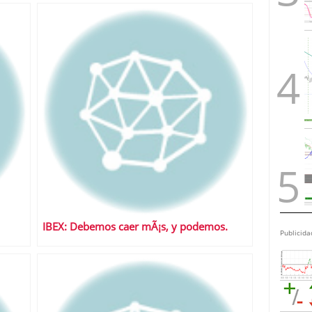
IBEX: Debemos caer mÃ¡s, y podemos.
Publicida