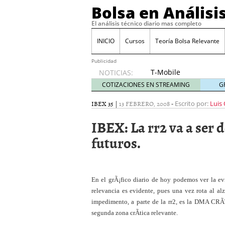
Bolsa en Análisi
El análisis técnico diario mas completo
INICIO
Cursos
Teoría Bolsa Relevante
Publicidad
T-Mobile
NOTICIAS:
acuerda
COTIZACIONES EN STREAMING
G
pagar
315
IBEX 35
|
13 FEBRERO, 2008
-
Escrito por:
Luis 
millones
IBEX: La rr2 va a ser
de
dólares
futuros.
por
filtraciones
de datos
30/09/2024
En el grÃ¡fico diario de hoy podemos ver la ev
Acciones de Nvidia suben
relevancia es evidente, pues una vez rota al al
25/09/2024
impedimento, a parte de la rr2, es la DMA CRÃT
Cuidado con estos tres 
El BCE recorta los tipos
segunda zona crÃ­tica relevante.
volatilidad
12/09/2024