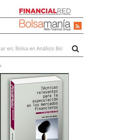
r en:
d