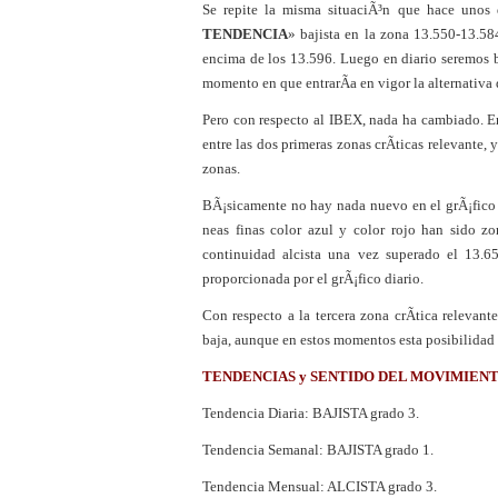
Se repite la misma situaciÃ³n que hace unos d
¿Es buen momento para 
TENDENCIA
» bajista en la zona 13.550-13.584
encima de los 13.596. Luego en diario seremos ba
momento en que entrarÃ­a en vigor la alternativa d
Pero con respecto al IBEX, nada ha cambiado. E
entre las dos primeras zonas crÃ­ticas relevante
zonas.
BÃ¡sicamente no hay nada nuevo en el grÃ¡fico h
neas finas color azul y color rojo han sido zo
continuidad alcista una vez superado el 13.65
proporcionada por el grÃ¡fico diario.
Con respecto a la tercera zona crÃ­tica relevant
baja, aunque en estos momentos esta posibilidad 
TENDENCIAS y SENTIDO DEL MOVIMIEN
Tendencia Diaria: BAJISTA grado 3.
Tendencia Semanal: BAJISTA grado 1.
Tendencia Mensual: ALCISTA grado 3.