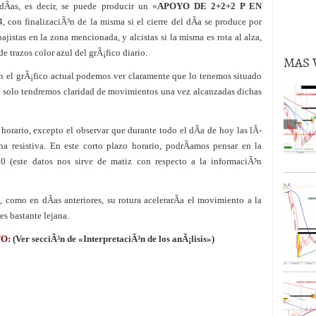
Ã­as, es decir, se puede producir un «
APOYO DE 2+2+2 P EN
volver al oro en lo que queda de 2024?
02/09/2024
, con finalizaciÃ³n de la misma si el cierre del dÃ­a se produce por
jistas en la zona mencionada, y alcistas si la misma es rota al alza,
e trazos color azul del grÃ¡fico diario.
MAS 
n el grÃ¡fico actual podemos ver claramente que lo tenemos situado
, y solo tendremos claridad de movimientos una vez alcanzadas dichas
orario, excepto el observar que durante todo el dÃ­a de hoy las lÃ­
na resistiva. En este corto plazo horario, podrÃ­amos pensar en la
0 (este datos nos sirve de matiz con respecto a la informaciÃ³n
e, como en dÃ­as anteriores, su rotura acelerarÃ­a el movimiento a la
es bastante lejana.
TO:
(Ver secciÃ³n de «InterpretaciÃ³n de los anÃ¡lisis»)