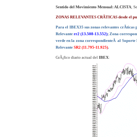
Sentido del Movimiento
Mensual: ALCISTA
; 
ZONAS RELEVANTES CRÃTICAS desde el punto 
Para el IBEX35 sus zonas relevantes crÃ­ticas 
Relevante
rr2 (13.508-13.552)
; Zona correspon
verde en la zona correspondienteÂ al Soporte
Relevante
SR2 (11.795-11.925)
.
GrÃ¡fico diario actual del
IBEX
: