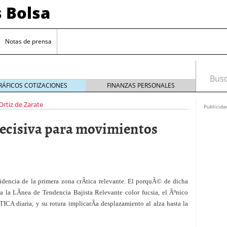
s Bolsa
Notas de prensa
Busca
RÁFICOS COTIZACIONES
FINANZAS PERSONALES
Ortiz de Zarate
Publicida
 decisiva para movimientos
idencia de la primera zona crÃ­tica relevante. El porquÃ© de dicha
 impulsadas por la inteligencia artificial
za la LÃ­nea de Tendencia Bajista Relevante color fucsia, el Ãºnico
ICA diaria, y su rotura implicarÃ­a desplazamiento al alza hasta la
sesgos si estás empezando a invertir
20/09/2024
 de interés clave en septiembre para reducir la