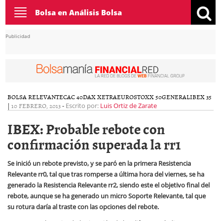
Toggle
Bolsa en Análisis Bolsa
navigation
Publicidad
BOLSA RELEVANTE
CAC 40
DAX XETRA
EUROSTOXX 50
GENERAL
IBEX 35
|
10 FEBRERO, 2013
-
Escrito por:
Luis Ortiz de Zarate
IBEX: Probable rebote con
confirmación superada la rr1
Se inició un rebote previsto, y se paró en la primera Resistencia
Relevante rr0, tal que tras romperse a última hora del viernes, se ha
generado la Resistencia Relevante rr2, siendo este el objetivo final del
rebote, aunque se ha generado un micro Soporte Relevante, tal que
su rotura daría al traste con las opciones del rebote.