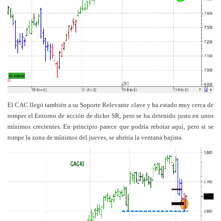
El CAC llegó también a su Soporte Relevante clave y ha estado muy cerca de
romper el Entorno de acción de dicho SR, pero se ha detenido justo en unos
mínimos crecientes. En principio parece que podría rebotar aquí, pero si se
rompe la zona de mínimos del jueves, se abriría la ventana bajista.