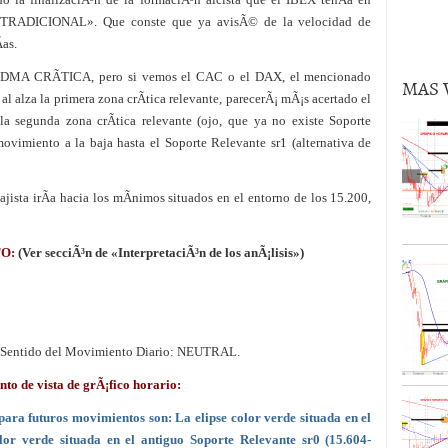
volver al oro en lo que queda de 2024?
02/09/2024
A TRADICIONAL». Que conste que ya avisÃ© de la velocidad de
­as.
la DMA CRÃTICA, pero si vemos el CAC o el DAX, el mencionado
MAS 
al alza la primera zona crÃ­tica relevante, parecerÃ¡ mÃ¡s acertado el
 la segunda zona crÃ­tica relevante (ojo, que ya no existe Soporte
vimiento a la baja hasta el Soporte Relevante sr1 (alternativa de
ajista irÃ­a hacia los mÃ­nimos situados en el entorno de los 15.200,
TO:
(Ver secciÃ³n de «InterpretaciÃ³n de los anÃ¡lisis»)
Sentido del Movimiento Diario: NEUTRAL.
de vista de grÃ¡fico horario:
para futuros movimientos son: La elipse color verde situada en el
lor verde situada en el antiguo Soporte Relevante
sr0 (15.604-