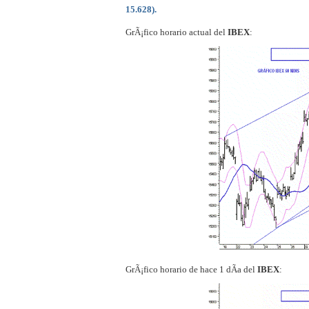
15.628).
GrÃ¡fico horario actual del
IBEX
:
GrÃ¡fico horario de hace 1 dÃ­a del
IBEX
: