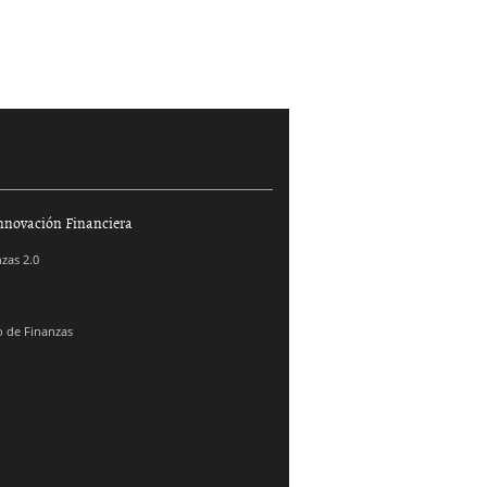
nnovación Financiera
zas 2.0
 de Finanzas