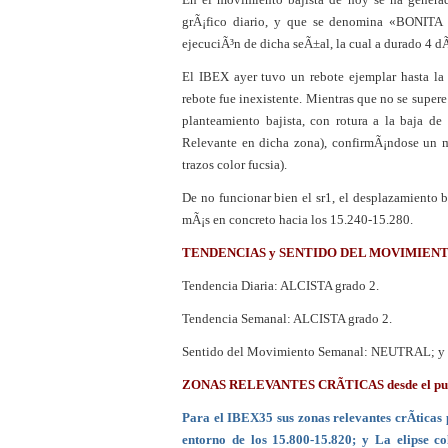
¿Es buen momento para 
grÃ¡fico diario, y que se denomina «BONIT
ejecuciÃ³n de dicha seÃ±al, la cual a durado 4 dÃ
El IBEX ayer tuvo un rebote ejemplar hasta 
rebote fue inexistente. Mientras que no se supere 
planteamiento bajista, con rotura a la baja de
Relevante en dicha zona), confirmÃ¡ndose un mo
trazos color fucsia).
De no funcionar bien el sr1, el desplazamiento b
mÃ¡s en concreto hacia los 15.240-15.280.
TENDENCIAS y SENTIDO DEL MOVIMIEN
Tendencia Diaria: ALCISTA grado 2.
Tendencia Semanal: ALCISTA grado 2.
Sentido del Movimiento Semanal: NEUTRAL; y 
ZONAS RELEVANTES CRÃTICAS desde el punto 
Para el IBEX35 sus zonas relevantes crÃ­ticas 
entorno de los 15.800-15.820; y La elipse co