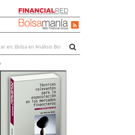
r en:
d