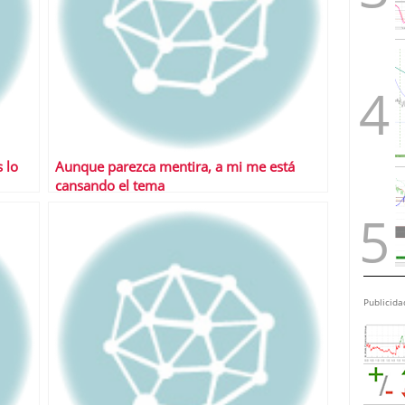
 lo
Aunque parezca mentira, a mi me está
cansando el tema
Publicida