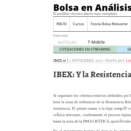
Bolsa en Análisi
El análisis técnico diario mas completo
INICIO
Cursos
Teoría Bolsa Relevante
Publicidad
T-Mobile
NOTICIAS:
acuerda
COTIZACIONES EN STREAMING
G
pagar
315
IBEX 35
|
2 NOVIEMBRE, 2007
-
Escrito por:
Lu
millones
IBEX: Y la Resistenci
de
dólares
por
filtraciones
de datos
Si seguimos los criterios estrictos definidos po
30/09/2024
hora la zona de influencia de la Resistencia Rel
Acciones de Nvidia suben
resistencia. El primer tramo a la baja rompiÃ³
25/09/2024
crÃ­tica relevante, confirmando el proceso bajis
Cuidado con estos tres 
hasta la zona de la DMA CRÃTICA, queriÃ©ndose
El BCE recorta los tipos
volatilidad
12/09/2024
En el movimiento bajista de hoy se ha generad