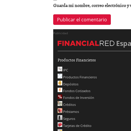
Guarda mi nombre, correo electrónico y 
Publicidad
Esp
Productos Financieros
IPC
Productos Financieros
Depósitos
Fondos Cotizados
Fondos de Inversión
Créditos
Préstamos
Seguros
Tarjetas de Crédito