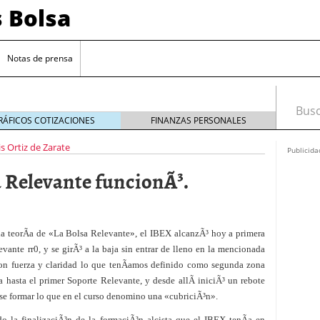
s Bolsa
Notas de prensa
Busca
RÁFICOS COTIZACIONES
FINANZAS PERSONALES
is Ortiz de Zarate
Publicida
a Relevante funcionÃ³.
r la teorÃ­a de «La Bolsa Relevante», el IBEX alcanzÃ³ hoy a primera
evante rr0, y se girÃ³ a la baja sin entrar de lleno en la mencionada
 impulsadas por la inteligencia artificial
 con fuerza y claridad lo que tenÃ­amos definido como segunda zona
ta hasta el primer Soporte Relevante, y desde allÃ­ iniciÃ³ un rebote
sesgos si estás empezando a invertir
20/09/2024
 formar lo que en el curso denomino una «cubriciÃ³n».
 de interés clave en septiembre para reducir la
o la finalizaciÃ³n de la formaciÃ³n alcista que el IBEX tenÃ­a en