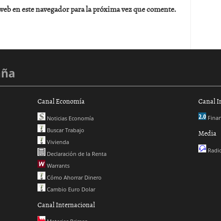
web en este navegador para la próxima vez que comente.
aña
Canal Economía
Canal I
Finan
Noticias Economía
Buscar Trabajo
Media
Vivienda
Radio
Declaración de la Renta
Warrants
Cómo Ahorrar Dinero
Cambio Euro Dolar
Canal Internacional