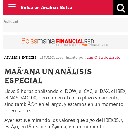
Toggle
Bolsa en Análisis Bolsa
navigation
Publicidad
ANALISIS ÍNDICES
|
28 JULIO, 2007
-
Escrito por:
Luis Ortiz de Zarate
MAÃ‘ANA UN ANÃLISIS
ESPECIAL
Llevo 5 horas analizando el DOW, el CAC, el DAX, el IBEX,
el NASDAQ100, pero no en el corto plazo solamente,
sino tambiÃ©n en el largo, y estamos en un momento
interesante.
Ayer estuve mirando los valores que sigo del IBEX35, y
estÃ¡n, en lÃ­nea de mÃ¡xima, en un momento