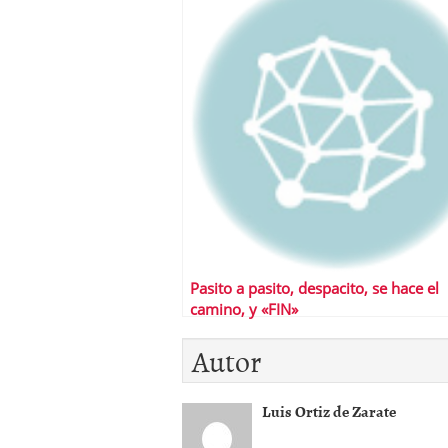
Pasito a pasito, despacito, se hace el
camino, y «FIN»
Autor
Luis Ortiz de Zarate