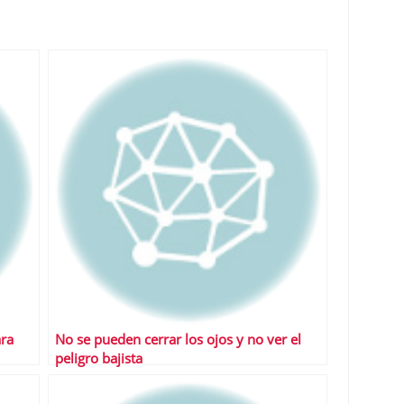
ara
No se pueden cerrar los ojos y no ver el
peligro bajista