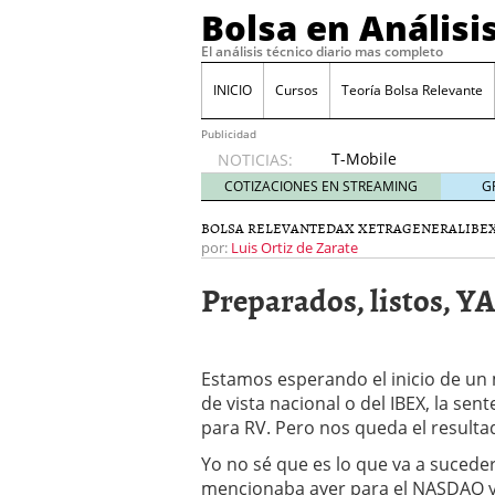
Bolsa en Análisi
El análisis técnico diario mas completo
INICIO
Cursos
Teoría Bolsa Relevante
Publicidad
T-Mobile
NOTICIAS:
acuerda
COTIZACIONES EN STREAMING
G
pagar
315
BOLSA RELEVANTE
DAX XETRA
GENERAL
IBEX
millones
por:
Luis Ortiz de Zarate
de
Preparados, listos, YA
dólares
por
filtraciones
de datos
Estamos esperando el inicio de un 
30/09/2024
de vista nacional o del IBEX, la sen
Acciones de Nvidia suben
25/09/2024
para RV. Pero nos queda el resulta
Cuidado con estos tres 
Yo no sé que es lo que va a suceder
El BCE recorta los tipos
mencionaba ayer para el NASDAQ y e
volatilidad
12/09/2024