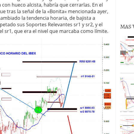
con hueco alcista, habría que cerrarlas. En el
volver al oro en lo que queda de 2024?
02/09/2024
e tras la señal de la «Bonita» mencionada ayer,
cambiado la tendencia horaria, de bajista a
spetado sus Soportes Relevantes sr1 y sr2, y el
MAS 
l sr1, que era el nivel que marcaba como límite.