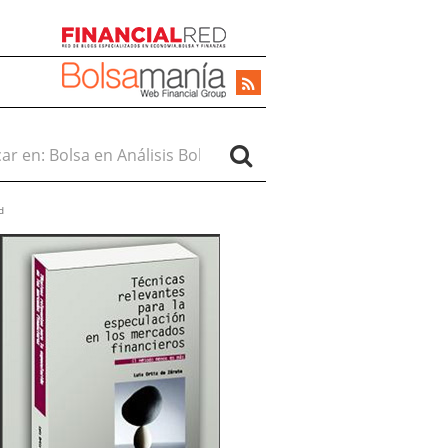
r en:
d