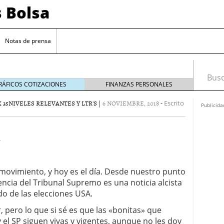
s Bolsa
Notas de prensa
Busca
RÁFICOS COTIZACIONES
FINANZAS PERSONALES
 35
NIVELES RELEVANTES Y LTR'S
|
6 NOVIEMBRE, 2018
-
Escrito
Publicida
movimiento, y hoy es el día. Desde nuestro punto
tencia del Tribunal Supremo es una noticia alcista
 impulsadas por la inteligencia artificial
do de las elecciones USA.
sesgos si estás empezando a invertir
20/09/2024
, pero lo que si sé es que las «bonitas» que
 de interés clave en septiembre para reducir la
l SP siguen vivas y vigentes, aunque no les doy