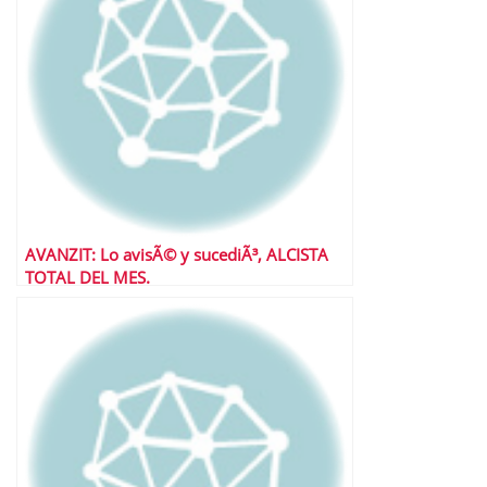
AVANZIT: Lo avisÃ© y sucediÃ³, ALCISTA
TOTAL DEL MES.