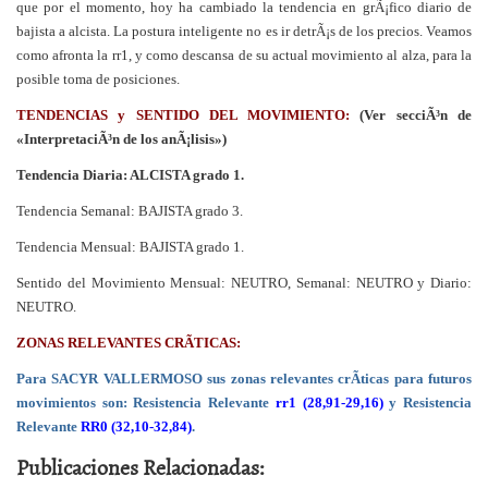
que por el momento, hoy ha cambiado la tendencia en grÃ¡fico diario de
bajista a alcista. La postura inteligente no es ir detrÃ¡s de los precios. Veamos
como afronta la rr1, y como descansa de su actual movimiento al alza, para la
posible toma de posiciones.
TENDENCIAS y SENTIDO DEL MOVIMIENTO:
(Ver secciÃ³n de
«InterpretaciÃ³n de los anÃ¡lisis»)
Tendencia Diaria: ALCISTA grado 1.
Tendencia Semanal: BAJISTA grado 3.
Tendencia Mensual: BAJISTA grado 1.
Sentido del Movimiento Mensual: NEUTRO, Semanal: NEUTRO y Diario:
NEUTRO.
ZONAS RELEVANTES CRÃTICAS:
Para SACYR VALLERMOSO sus zonas relevantes crÃ­ticas para futuros
movimientos son: Resistencia Relevante
rr1 (28,91-29,16)
y Resistencia
Relevante
RR0 (32,10-32,84)
.
Publicaciones Relacionadas: