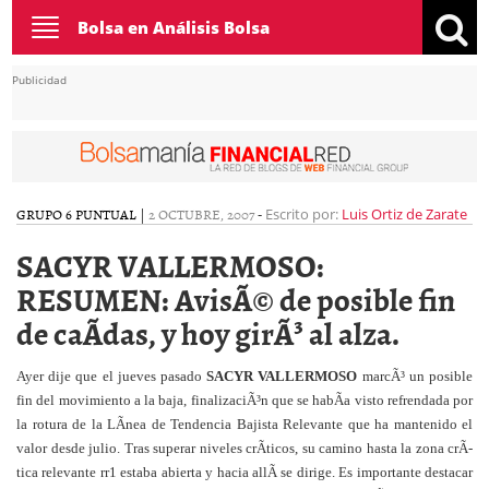
Toggle
Bolsa en Análisis Bolsa
navigation
Publicidad
GRUPO 6 PUNTUAL
|
2 OCTUBRE, 2007
-
Escrito por:
Luis Ortiz de Zarate
SACYR VALLERMOSO:
RESUMEN: AvisÃ© de posible fin
de caÃ­das, y hoy girÃ³ al alza.
Ayer dije que el jueves pasado
SACYR VALLERMOSO
marcÃ³ un posible
fin del movimiento a la baja, finalizaciÃ³n que se habÃ­a visto refrendada por
la rotura de la LÃ­nea de Tendencia Bajista Relevante que ha mantenido el
valor desde julio. Tras superar niveles crÃ­ticos,
su camino hasta la zona crÃ­
tica relevante rr1 estaba abierta y hacia allÃ­ se dirige. Es importante destacar