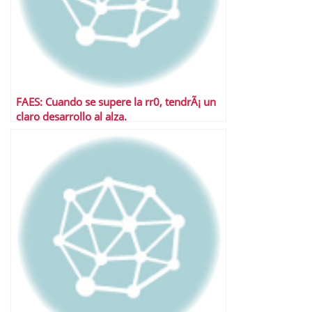
FAES: Cuando se supere la rr0, tendrÃ¡ un
claro desarrollo al alza.