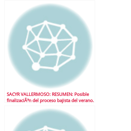
SACYR VALLERMOSO: RESUMEN: Posible
finalizaciÃ³n del proceso bajista del verano.