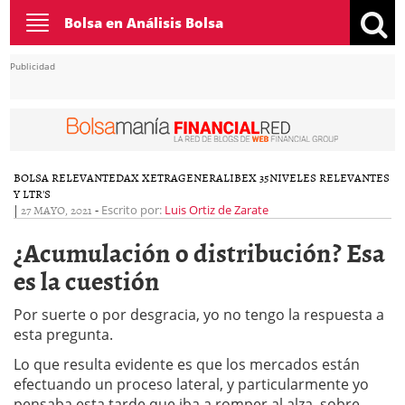
Toggle
Bolsa en Análisis Bolsa
navigation
Publicidad
BOLSA RELEVANTE
DAX XETRA
GENERAL
IBEX 35
NIVELES RELEVANTES
Y LTR'S
|
27 MAYO, 2021
-
Escrito por:
Luis Ortiz de Zarate
¿Acumulación o distribución? Esa
es la cuestión
Por suerte o por desgracia, yo no tengo la respuesta a
esta pregunta.
Lo que resulta evidente es que los mercados están
efectuando un proceso lateral, y particularmente yo
pensaba esta tarde que iba a romper al alza, sobre