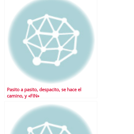
Pasito a pasito, despacito, se hace el
camino, y «FIN»