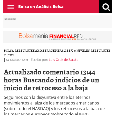
Toggle
Bolsa en Análisis Bolsa
navigation
Publicidad
BOLSA RELEVANTE
DAX XETRA
GENERAL
IBEX 35
NIVELES RELEVANTES
Y LTR'S
|
24 ENERO, 2021
-
Escrito por:
Luis Ortiz de Zarate
Actualizado comentario 13:44
horas Buscando indicios de un
inicio de retroceso a la baja
Seguimos con la disyuntiva entre los eternos
movimientos al alza de los mercados americanos
(sobre todo el NASDAQ) y los retrocesos a la baja de
los mercados europeos (sobre todo el IBEX).