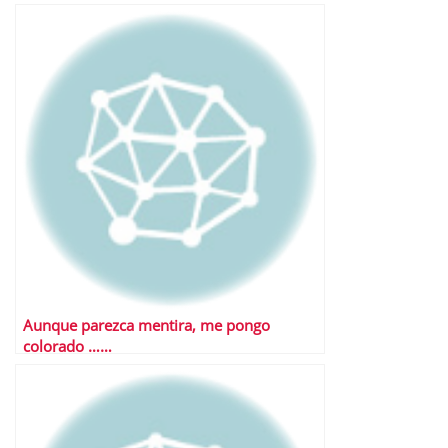
Aunque parezca mentira, me pongo
colorado ……