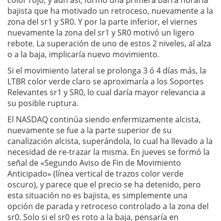
color rojo, y aún así, formó una primera barra horaria
bajista que ha motivado un retroceso, nuevamente a la
zona del sr1 y SR0. Y por la parte inferior, el viernes
nuevamente la zona del sr1 y SR0 motivó un ligero
rebote. La superación de uno de estos 2 niveles, al alza
o a la baja, implicaría nuevo movimiento.
Si el movimiento lateral se prolonga 3 ó 4 días más, la
LTBR color verde claro se aproximaría a los Soportes
Relevantes sr1 y SR0, lo cual daría mayor relevancia a
su posible ruptura.
El NASDAQ continúa siendo enfermizamente alcista,
nuevamente se fue a la parte superior de su
canalización alcista, superándola, lo cual ha llevado a la
necesidad de re-trazar la misma. En jueves se formó la
señal de «Segundo Aviso de Fin de Movimiento
Anticipado» (línea vertical de trazos color verde
oscuro), y parece que el precio se ha detenido, pero
esta situación no es bajista, es simplemente una
opción de parada y retroceso controlado a la zona del
sr0. Solo si el sr0 es roto a la baja, pensaría en