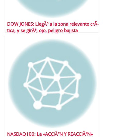
DOW JONES: LlegÃ³ a la zona relevante crÃ­
tica, y se girÃ³, ojo, peligro bajista
NASDAQ100: La «ACCIÃ“N Y REACCIÃ“N»