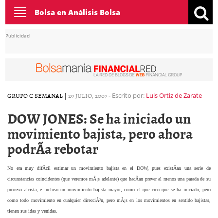
Toggle
Bolsa en Análisis Bolsa
navigation
Publicidad
GRUPO C SEMANAL
|
29 JULIO, 2007
-
Escrito por:
Luis Ortiz de Zarate
DOW JONES: Se ha iniciado un
movimiento bajista, pero ahora
podrÃ­a rebotar
No era muy difÃ­cil estimar un movimiento bajista en el DOW, pues existÃ­an una serie de
circunstancias coincidentes (que veremos mÃ¡s adelante) que hacÃ­an prever al menos una parada de su
proceso alcista, e incluso un movimiento bajista mayor, como el que creo que se ha iniciado, pero
como todo movimiento en cualquier direcciÃ³n, pero mÃ¡s en los movimientos en sentido bajistas,
tienen sus idas y venidas.