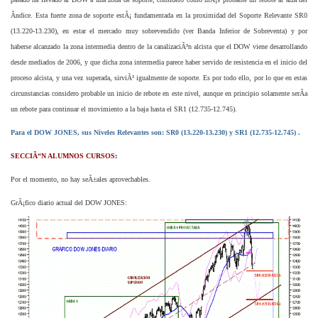
Ã­ndice. Esta fuerte zona de soporte estÃ¡ fundamentada en la proximidad del Soporte Relevante SR0
(13.220-13.230), en estar el mercado muy sobrevendido (ver Banda Inferior de Sobreventa) y por
haberse alcanzado la zona intermedia dentro de la canalizaciÃ³n alcista que el DOW viene desarrollando
desde mediados de 2006, y que dicha zona intermedia parece haber servido de resistencia en el inicio del
proceso alcista, y una vez superada, sirviÃ³ igualmente de soporte. Es por todo ello, por lo que en estas
circunstancias considero probable un inicio de rebote en este nivel, aunque en principio solamente serÃ­a
un rebote para continuar el movimiento a la baja hasta el SR1 (12.735-12.745).
Para el DOW JONES, sus Niveles Relevantes son: SR0 (13.220-13.230) y SR1 (12.735-12.745) .
SECCIÃ“N ALUMNOS CURSOS:
Por el momento, no hay seÃ±ales aprovechables.
GrÃ¡fico diario actual del DOW JONES: