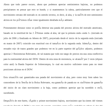
Ahora que todo parece oscuro, ahora que podemos apreciar sentimientos bajistas, no podemos
precipitarnos en pensar que esto se hunde, y si mantenemos la calma, particularmente creo que el
movimiento cercano del mercado es en sentido inverso, es decir, al alza, y la razÃ³n de este sentimiento
alcista en los prÃ³ximos dÃ­as viene igualmente detallada mÃ¡s adelante.
Primeramente destacar como se podÃ­a detectar una parada del proceso alcista del mercado americano,
basado en la similitud de las 2 Ãºltimas ondas al alza, tal que la primera onda «onda 1» (iniciada en
julio de 2006 y finalizada en febrero de 2007), proyectada desde el inicio de la segunda onda (iniciada
en marzo de 2007) coincide con exactitud con el tamaÃ±o de la segunda onda. AdemÃ¡s, dentro del
recuadro rojo de trazos grandes que podemos ver en la parte superior del grÃ¡fico adjunto, podemos
apreciar 2 Resistencias Relevantes, de tal manera que todo ese rango de precios era una zona conflictiva
para la continuidad alcista del DOW. Dentro de esta zona de resistencia, se alcanzÃ³ por 2 veces (elipses
color azul) la Banda Superior de Sobrecompra, lo cual era motivo suficiente como para no tener
posiciones alcistas en el DOW.
Esta situaciÃ³n casi garantizaba una parada del movimiento al alza, pero como muy bien saben los
conocedores de la TeorÃ­a de la Bolsa Relevante, esa garantÃ­a de parada no es sinÃ³nimo de garantÃ­a
del inicio de un claro movimiento a la baja, como podemos apreciar que ha sucedido o estÃ¡
sucediendo.
DespuÃ©s de este fuerte, rÃ¡pido y primer movimiento bajista, movimiento que ha cierres del viernes
pasado ha llevado al DOW a una zona de soporte, considero como mÃ¡s probable un rebote al alza del