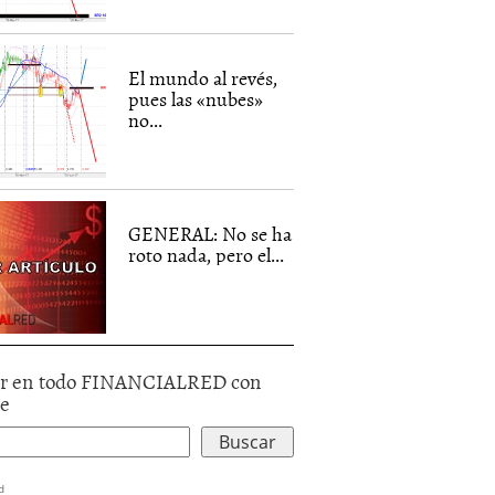
El mundo al revés,
pues las «nubes»
no...
GENERAL: No se ha
roto nada, pero el...
r en todo FINANCIALRED con
le
d