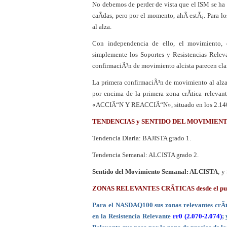
No debemos de perder de vista que el ISM se ha 
¿Es buen momento para 
caÃ­das, pero por el momento, ahÃ­ estÃ¡. Para
al alza.
Con independencia de ello, el movimiento, 
simplemente los Soportes y Resistencias Releva
confirmaciÃ³n de movimiento alcista parecen cla
La primera confirmaciÃ³n de movimiento al alza 
por encima de la primera zona crÃ­tica relevan
«ACCIÃ“N Y REACCIÃ“N», situado en los 2.140
TENDENCIAS y SENTIDO DEL MOVIMIEN
Tendencia Diaria: BAJISTA grado 1.
Tendencia Semanal: ALCISTA grado 2.
Sentido del Movimiento Semanal: ALCISTA
; y
ZONAS RELEVANTES CRÃTICAS desde el punto 
Para el NASDAQ100 sus zonas relevantes crÃ­ti
en la Resistencia Relevante
rr0 (2.070-2.074)
;