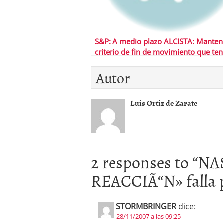
S&P: A medio plazo ALCISTA: Manten
criterio de fin de movimiento que te
desde hace 5 semanas.
Autor
Luis Ortiz de Zarate
2 responses to “
NAS
REACCIÃ“N» falla p
STORMBRINGER
dice:
28/11/2007 a las 09:25