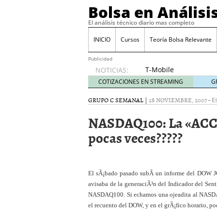
Bolsa en Análisi
El análisis técnico diario mas completo
INICIO
Cursos
Teoría Bolsa Relevante
Publicidad
T-Mobile
NOTICIAS:
acuerda
COTIZACIONES EN STREAMING
G
pagar
315
GRUPO C SEMANAL
|
28 NOVIEMBRE, 2007
-
E
millones
NASDAQ100: La «ACC
de
dólares
pocas veces?????
por
filtraciones
de datos
30/09/2024
El sÃ¡bado pasado subÃ­ un informe del DOW JO
Acciones de Nvidia suben
avisaba de la generaciÃ³n del Indicador del
25/09/2024
NASDAQ100. Si echamos una ojeadita al NASDAQ
Cuidado con estos tres 
El BCE recorta los tipos
el recuento del DOW, y en el grÃ¡fico horario, po
volatilidad
12/09/2024