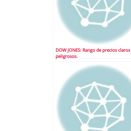
DOW JONES: Rango de precios claros
peligrosos.