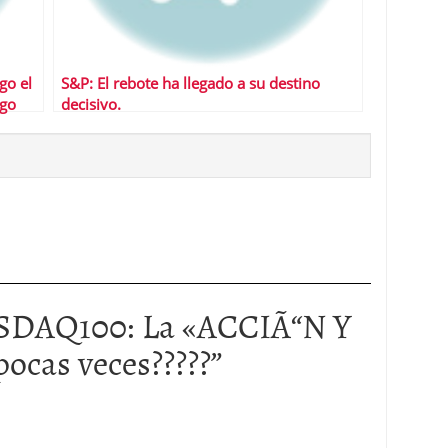
go el
S&P: El rebote ha llegado a su destino
ngo
decisivo.
DAQ100: La «ACCIÃ“N Y
ocas veces?????
”