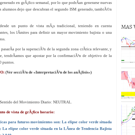
generado en grÃ¡fico semanal, por lo que podrÃ­an generarse nuevas
volver al oro en lo que queda de 2024?
02/09/2024
 los alumnos dejo que descubran el segundo ISM generado, tambiÃ©n
MAS 
desde un punto de vista mÃ¡s tradicional, teniendo en cuenta
ntes, los lÃ­mites para definir un mayor movimiento bajista o una
ros.
pasarÃ­a por la superaciÃ³n de la segunda zona crÃ­tica relevante, y
te, tendrÃ­amos que apostar por la confirmaciÃ³n de objetivo de la
 puntos.
TO:
(Ver secciÃ³n de «InterpretaciÃ³n de los anÃ¡lisis»)
 Sentido del Movimiento Diario: NEUTRAL.
de vista de grÃ¡fico horario:
cas para futuros movimientos son: La elipse color verde situada
 y La elipse color verde situada en la LÃ­nea de Tendencia Bajista