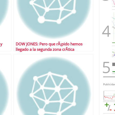
 y
DOW JONES: Pero que rÃ¡pido hemos
llegado a la segunda zona crÃ­tica
relevante????
Publicida