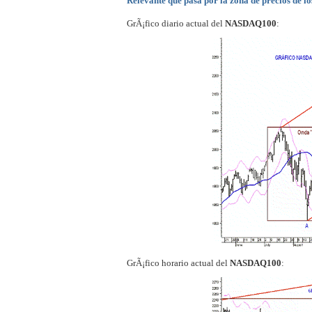
Relevante que pasa por la zona de precios de lo
GrÃ¡fico diario actual del
NASDAQ100
:
GrÃ¡fico horario actual del
NASDAQ100
: