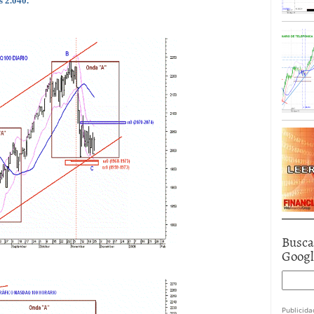
s 2.040.
Busca
Goog
Publicida