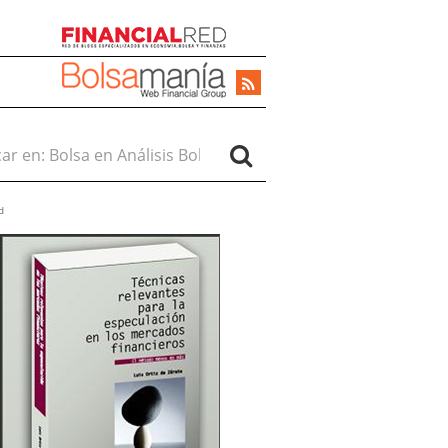
r en:
d