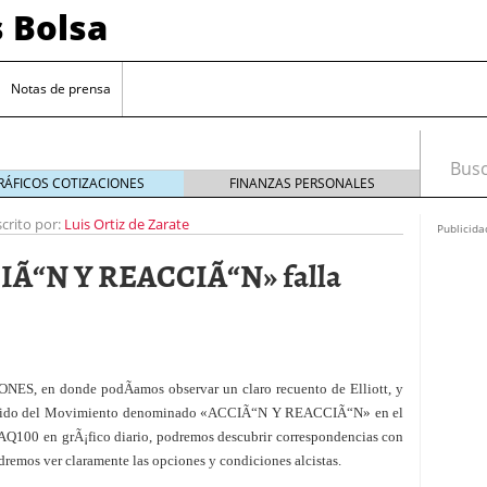
s Bolsa
Notas de prensa
Busca
RÁFICOS COTIZACIONES
FINANZAS PERSONALES
scrito por:
Luis Ortiz de Zarate
Publicida
IÃ“N Y REACCIÃ“N» falla
NES, en donde podÃ­amos observar un claro recuento de Elliott, y
 impulsadas por la inteligencia artificial
 Sentido del Movimiento denominado «ACCIÃ“N Y REACCIÃ“N» en el
100 en grÃ¡fico diario, podremos descubrir correspondencias con
sesgos si estás empezando a invertir
20/09/2024
 de interés clave en septiembre para reducir la
dremos ver claramente las opciones y condiciones alcistas.