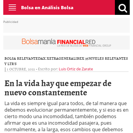
Toggle
Bolsa en Análisis Bolsa
navigation
Publicidad
BOLSA RELEVANTE
DAX XETRA
GENERAL
IBEX 35
NIVELES RELEVANTES
Y LTR'S
|
1 OCTUBRE, 2021
-
Escrito por:
Luis Ortiz de Zarate
En la vida hay que empezar de
nuevo constantemente
La vida es siempre igual para todos, de tal manera que
debemos evolucionar permanentemente, y si eso es en
cierto modo una incomodidad, también podemos
afirmar que es una incomodidad pasajera, pues
normalmente, a la larga, esos cambios que debemos