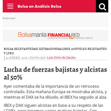
Toggle
Bolsa en Análisis Bolsa
navigation
Publicidad
BOLSA RELEVANTE
DAX XETRA
GENERAL
IBEX 35
NIVELES RELEVANTES
Y LTR'S
|
24 ENERO, 2019
-
Escrito por:
Luis Ortiz de Zarate
Lucha de fuerzas bajistas y alcistas
al 50%
Ayer comentaba de la importancia de un retroceso
controlado. Esta mañana Europa se mostraba alcista, y
mientras el DAX se ha diluido, el IBEX ha seguido al alza.
IBEX y DAX siguen alcistas en base a su respeto de las
LTAR’s, pero tenemos varios matices bajistas. Con