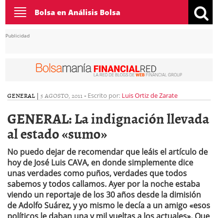
Toggle
Bolsa en Análisis Bolsa
navigation
Publicidad
GENERAL
|
5 AGOSTO, 2011
-
Escrito por:
Luis Ortiz de Zarate
GENERAL: La indignación llevada
al estado «sumo»
No puedo dejar de recomendar que leáis el artículo de
hoy de José Luis CAVA, en donde simplemente dice
unas verdades como puños, verdades que todos
sabemos y todos callamos. Ayer por la noche estaba
viendo un reportaje de los 30 años desde la dimisión
de Adolfo Suárez, y yo mismo le decía a un amigo «esos
políticos le daban una y mil vueltas a los actuales». Que