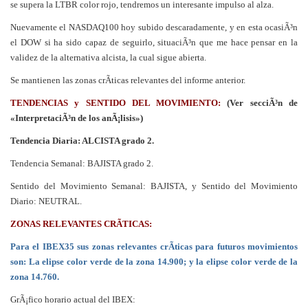
se supera la LTBR color rojo, tendremos un interesante impulso al alza.
Nuevamente el NASDAQ100 hoy subido descaradamente, y en esta ocasiÃ³n
el DOW si ha sido capaz de seguirlo, situaciÃ³n que me hace pensar en la
validez de la alternativa alcista, la cual sigue abierta.
Se mantienen las zonas crÃ­ticas relevantes del informe anterior.
TENDENCIAS y SENTIDO DEL MOVIMIENTO:
(Ver secciÃ³n de
«InterpretaciÃ³n de los anÃ¡lisis»)
Tendencia Diaria: ALCISTA grado 2.
Tendencia Semanal: BAJISTA grado 2.
Sentido del Movimiento Semanal: BAJISTA, y Sentido del Movimiento
Diario: NEUTRAL.
ZONAS RELEVANTES CRÃTICAS:
Para el IBEX35 sus zonas relevantes crÃ­ticas para futuros movimientos
son: La elipse color verde de la zona 14.900; y la elipse color verde de la
zona 14.760.
GrÃ¡fico horario actual del IBEX: