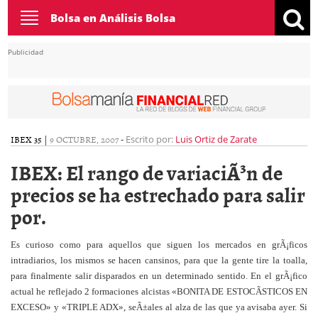
Toggle
Bolsa en Análisis Bolsa
navigation
Publicidad
IBEX 35
|
9 OCTUBRE, 2007
-
Escrito por:
Luis Ortiz de Zarate
IBEX: El rango de variaciÃ³n de
precios se ha estrechado para salir
por.
Es curioso como para aquellos que siguen los mercados en grÃ¡ficos
intradiarios, los mismos se hacen cansinos, para que la gente tire la toalla,
para finalmente salir disparados en un determinado sentido. En el grÃ¡fico
actual he reflejado 2 formaciones alcistas «BONITA DE ESTOCÃSTICOS EN
EXCESO» y «TRIPLE ADX», seÃ±ales al alza de las que ya avisaba ayer. Si