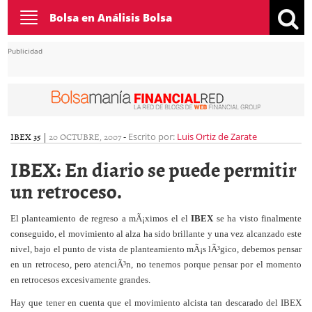
Toggle
Bolsa en Análisis Bolsa
navigation
Publicidad
IBEX 35
|
20 OCTUBRE, 2007
-
Escrito por:
Luis Ortiz de Zarate
IBEX: En diario se puede permitir
un retroceso.
El planteamiento de regreso a mÃ¡ximos el el
IBEX
se ha visto finalmente
conseguido, el movimiento al alza ha sido brillante y una vez alcanzado este
nivel, bajo el punto de vista de planteamiento mÃ¡s lÃ³gico, debemos pensar
en un retroceso, pero atenciÃ³n, no tenemos porque pensar por el momento
en retrocesos excesivamente grandes.
Hay que tener en cuenta que el movimiento alcista tan descarado del IBEX