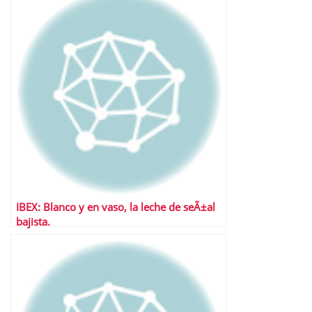
IBEX: Blanco y en vaso, la leche de seÃ±al
bajista.