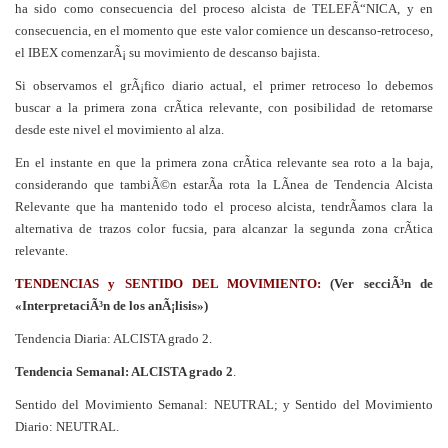
ha sido como consecuencia del proceso alcista de TELEFÃ“NICA, y en
consecuencia, en el momento que este valor comience un descanso-retroceso,
el IBEX comenzarÃ¡ su movimiento de descanso bajista.
Si observamos el grÃ¡fico diario actual, el primer retroceso lo debemos
buscar a la primera zona crÃ­tica relevante, con posibilidad de retomarse
desde este nivel el movimiento al alza.
En el instante en que la primera zona crÃ­tica relevante sea roto a la baja,
considerando que tambiÃ©n estarÃ­a rota la LÃ­nea de Tendencia Alcista
Relevante que ha mantenido todo el proceso alcista, tendrÃ­amos clara la
alternativa de trazos color fucsia, para alcanzar la segunda zona crÃ­tica
relevante.
TENDENCIAS y SENTIDO DEL MOVIMIENTO:
(Ver secciÃ³n de
«InterpretaciÃ³n de los anÃ¡lisis»)
Tendencia Diaria: ALCISTA grado 2.
Tendencia Semanal: ALCISTA grado 2
.
Sentido del Movimiento Semanal: NEUTRAL; y Sentido del Movimiento
Diario: NEUTRAL.