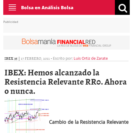
Toggle
Bolsa en Análisis Bolsa
navigation
Publicidad
IBEX 35
|
17 FEBRERO, 2011
-
Escrito por:
Luis Ortiz de Zarate
IBEX: Hemos alcanzado la
Resistencia Relevante RR0. Ahora
o nunca.
Cambio de la Resistencia Relevante