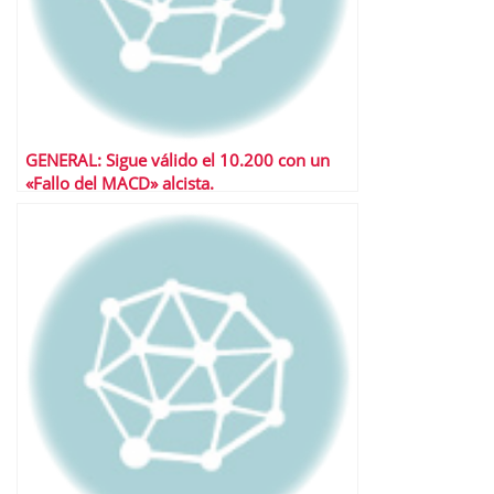
GENERAL: Sigue válido el 10.200 con un
«Fallo del MACD» alcista.