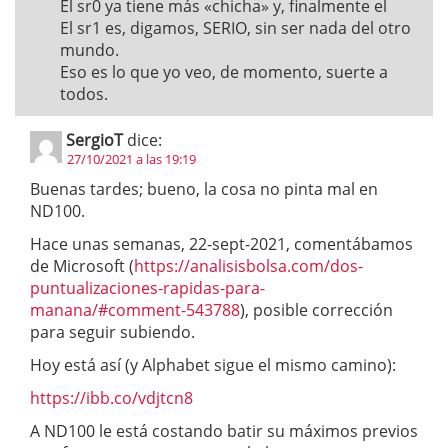
El sr0 ya tiene más «chicha» y, finalmente el
El sr1 es, digamos, SERIO, sin ser nada del otro
mundo.
Eso es lo que yo veo, de momento, suerte a
todos.
SergioT
dice:
27/10/2021 a las 19:19
Buenas tardes; bueno, la cosa no pinta mal en
ND100.
Hace unas semanas, 22-sept-2021, comentábamos
de Microsoft (
https://analisisbolsa.com/dos-
puntualizaciones-rapidas-para-
manana/#comment-543788
), posible corrección
para seguir subiendo.
Hoy está así (y Alphabet sigue el mismo camino):
https://ibb.co/vdjtcn8
A ND100 le está costando batir su máximos previos