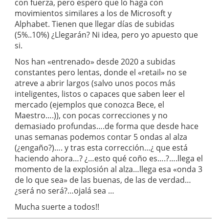
con fuerza, pero espero que lo haga con
movimientos similares a los de Microsoft y
Alphabet. Tienen que llegar días de subidas
(5%..10%) ¿Llegarán? Ni idea, pero yo apuesto que
si.
Nos han «entrenado» desde 2020 a subidas
constantes pero lentas, donde el «retail» no se
atreve a abrir largos (salvo unos pocos más
inteligentes, listos o capaces que saben leer el
mercado (ejemplos que conozca Bece, el
Maestro….)), con pocas correcciones y no
demasiado profundas….de forma que desde hace
unas semanas podemos contar 5 ondas al alza
(¿engaño?)…. y tras esta corrección…¿ que está
haciendo ahora…? ¿…esto qué coño es….?….llega el
momento de la explosión al alza…llega esa «onda 3
de lo que sea» de las buenas, de las de verdad…
¿será no será?…ojalá sea …
Mucha suerte a todos!!