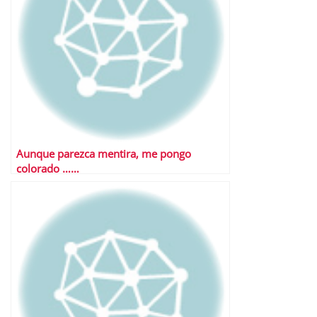
Aunque parezca mentira, me pongo
colorado ……