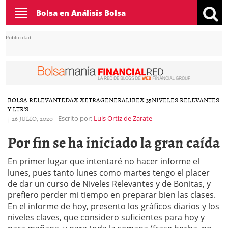
Toggle
Bolsa en Análisis Bolsa
navigation
Publicidad
BOLSA RELEVANTE
DAX XETRA
GENERAL
IBEX 35
NIVELES RELEVANTES
Y LTR'S
|
26 JULIO, 2020
-
Escrito por:
Luis Ortiz de Zarate
Por fin se ha iniciado la gran caída
En primer lugar que intentaré no hacer informe el
lunes, pues tanto lunes como martes tengo el placer
de dar un curso de Niveles Relevantes y de Bonitas, y
prefiero perder mi tiempo en preparar bien las clases.
En el informe de hoy, presento los gráficos diarios y los
niveles claves, que considero suficientes para hoy y