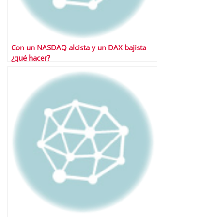
Con un NASDAQ alcista y un DAX bajista
¿qué hacer?