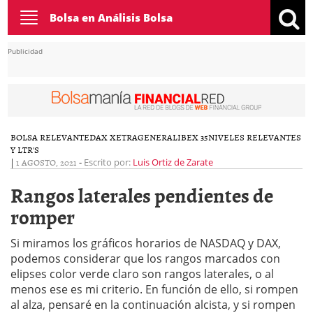
Toggle
Bolsa en Análisis Bolsa
navigation
Publicidad
BOLSA RELEVANTE
DAX XETRA
GENERAL
IBEX 35
NIVELES RELEVANTES
Y LTR'S
|
1 AGOSTO, 2021
-
Escrito por:
Luis Ortiz de Zarate
Rangos laterales pendientes de
romper
Si miramos los gráficos horarios de NASDAQ y DAX,
podemos considerar que los rangos marcados con
elipses color verde claro son rangos laterales, o al
menos ese es mi criterio. En función de ello, si rompen
al alza, pensaré en la continuación alcista, y si rompen