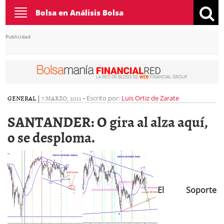
Toggle
Bolsa en Análisis Bolsa
navigation
Publicidad
GENERAL
|
7 MARZO, 2011
-
Escrito por:
Luis Ortiz de Zarate
SANTANDER: O gira al alza aquí,
o se desploma.
El Soporte