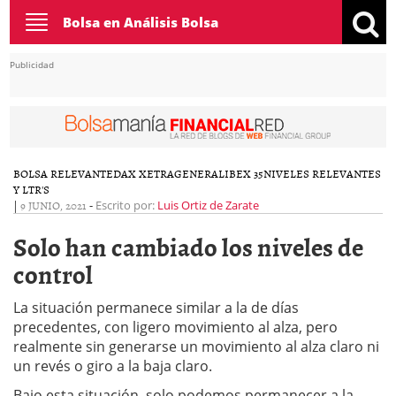
Toggle
Bolsa en Análisis Bolsa
navigation
Publicidad
BOLSA RELEVANTE
DAX XETRA
GENERAL
IBEX 35
NIVELES RELEVANTES
Y LTR'S
|
9 JUNIO, 2021
-
Escrito por:
Luis Ortiz de Zarate
Solo han cambiado los niveles de
control
La situación permanece similar a la de días
precedentes, con ligero movimiento al alza, pero
realmente sin generarse un movimiento al alza claro ni
un revés o giro a la baja claro.
Bajo esta situación, solo podemos permanecer a la