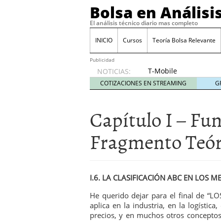
Bolsa en Análisi
El análisis técnico diario mas completo
INICIO
Cursos
Teoría Bolsa Relevante
Publicidad
T-Mobile
NOTICIAS:
acuerda
COTIZACIONES EN STREAMING
G
pagar
315
Capítulo I – Fu
millones
de
dólares
Fragmento Teór
por
filtraciones
de datos
30/09/2024
I.6. LA CLASIFICACIÓN ABC EN LOS 
Acciones de Nvidia suben
25/09/2024
He querido dejar para el final de 
Cuidado con estos tres 
aplica en la industria, en la logístic
El BCE recorta los tipos
precios, y en muchos otros conceptos 
volatilidad
12/09/2024