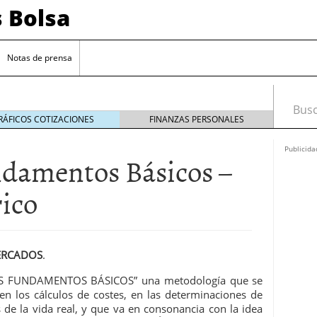
s Bolsa
Notas de prensa
Busca
RÁFICOS COTIZACIONES
FINANZAS PERSONALES
Publicida
ndamentos Básicos –
ico
MERCADOS
.
 impulsadas por la inteligencia artificial
“LOS FUNDAMENTOS BÁSICOS” una metodología que se
sesgos si estás empezando a invertir
20/09/2024
a, en los cálculos de costes, en las determinaciones de
 de interés clave en septiembre para reducir la
de la vida real, y que va en consonancia con la idea