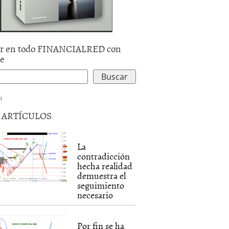
r en todo FINANCIALRED con
le
d
5 ARTÍCULOS
La
contradicción
hecha realidad
demuestra el
seguimiento
necesario
Por fin se ha