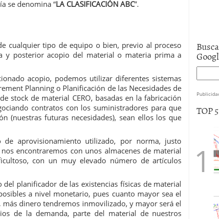
gía se denomina “
LA CLASIFICACIÓN ABC
”.
volver al oro en lo que queda de 2024?
02/09/2024
Busca
e cualquier tipo de equipo o bien, previo al proceso
Goog
a y posterior acopio del material o materia prima a
ionado acopio, podemos utilizar diferentes sistemas
irement Planning o Planificación de las Necesidades de
Publicida
s de stock de material CERO, basadas en la fabricación
egociando contratos con los suministradores para que
TOP 
ión (nuestras futuras necesidades), sean ellos los que
de aprovisionamiento utilizado, por norma, justo
a, nos encontraremos con unos almacenes de material
ficultoso, con un muy elevado número de artículos
 del planificador de las existencias físicas de material
osibles a nivel monetario, pues cuanto mayor sea el
, más dinero tendremos inmovilizado, y mayor será el
os de la demanda, parte del material de nuestros