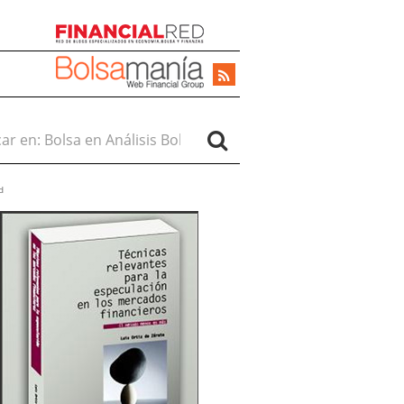
r en:
d