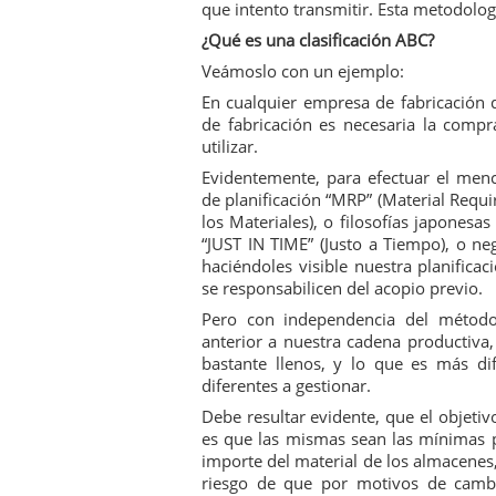
que intento transmitir. Esta metodolo
¿Es buen momento para 
¿Qué es una clasificación ABC?
Veámoslo con un ejemplo:
En cualquier empresa de fabricación d
de fabricación es necesaria la compr
utilizar.
Evidentemente, para efectuar el menc
de planificación “MRP” (Material Requ
los Materiales), o filosofías japonesa
“JUST IN TIME” (Justo a Tiempo), o n
haciéndoles visible nuestra planificac
se responsabilicen del acopio previo.
Pero con independencia del método 
anterior a nuestra cadena productiv
bastante llenos, y lo que es más di
diferentes a gestionar.
Debe resultar evidente, que el objetivo
es que las mismas sean las mínimas p
importe del material de los almacenes
riesgo de que por motivos de cambi