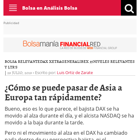
Toggle
Bolsa en Análisis Bolsa
navigation
Publicidad
BOLSA RELEVANTE
DAX XETRA
GENERAL
IBEX 35
NIVELES RELEVANTES
Y LTR'S
|
29 JULIO, 2019
-
Escrito por:
Luis Ortiz de Zarate
¿Cómo se puede pasar de Asia a
Europa tan rápidamente?
Bueno, eso es lo que parece, el bajista DAX se ha
movido al alza durante el día, y el alcista NASDAQ se ha
movido a la baja durante la tarde.
Pero ni el movimiento al alza en el DAX ha cambiado
nada dentro de su perspectiva bajista, ni el