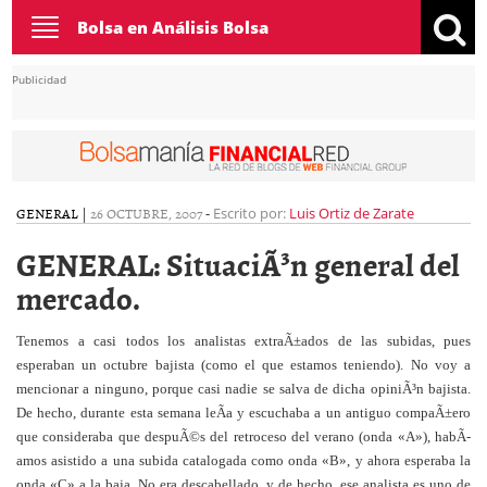
Toggle
Bolsa en Análisis Bolsa
navigation
Publicidad
GENERAL
|
26 OCTUBRE, 2007
-
Escrito por:
Luis Ortiz de Zarate
GENERAL: SituaciÃ³n general del
mercado.
Tenemos a casi todos los analistas extraÃ±ados de las subidas, pues
esperaban un octubre bajista (como el que estamos teniendo). No voy a
mencionar a ninguno, porque casi nadie se salva de dicha opiniÃ³n bajista.
De hecho, durante esta semana leÃ­a y escuchaba a un antiguo compaÃ±ero
que consideraba que despuÃ©s del retroceso del verano (onda «A»), habÃ­
amos asistido a una subida catalogada como onda «B», y ahora esperaba la
onda «C» a la baja. No era descabellado, y de hecho, ese analista es uno de