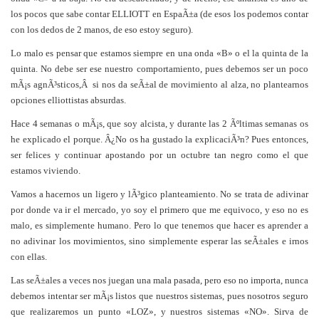
los pocos que sabe contar ELLIOTT en EspaÃ±a (de esos los podemos contar
con los dedos de 2 manos, de eso estoy seguro).
Lo malo es pensar que estamos siempre en una onda «B» o el la quinta de la
quinta. No debe ser ese nuestro comportamiento, pues debemos ser un poco
mÃ¡s agnÃ³sticos,Â si nos da seÃ±al de movimiento al alza, no plantearnos
opciones elliottistas absurdas.
Hace 4 semanas o mÃ¡s, que soy alcista, y durante las 2 Ãºltimas semanas os
he explicado el porque. Â¿No os ha gustado la explicaciÃ³n? Pues entonces,
ser felices y continuar apostando por un octubre tan negro como el que
estamos viviendo.
Vamos a hacernos un ligero y lÃ³gico planteamiento. No se trata de adivinar
por donde va ir el mercado, yo soy el primero que me equivoco, y eso no es
malo, es simplemente humano. Pero lo que tenemos que hacer es aprender a
no adivinar los movimientos, sino simplemente esperar las seÃ±ales e irnos
con ellas.
Las seÃ±ales a veces nos juegan una mala pasada, pero eso no importa, nunca
debemos intentar ser mÃ¡s listos que nuestros sistemas, pues nosotros seguro
que realizaremos un punto «LOZ», y nuestros sistemas «NO». Sirva de