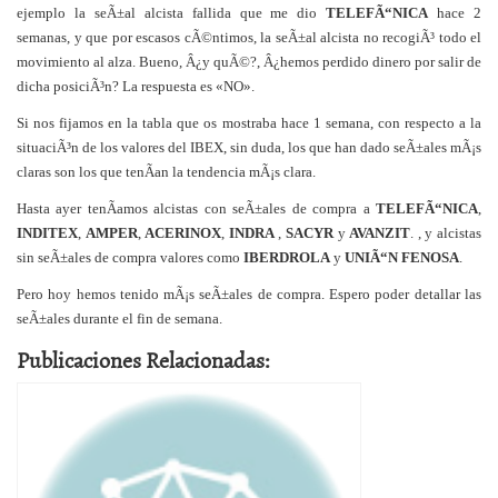
ejemplo la seÃ±al alcista fallida que me dio
TELEFÃ“NICA
hace 2
semanas, y que por escasos cÃ©ntimos, la seÃ±al alcista no recogiÃ³ todo el
movimiento al alza. Bueno, Â¿y quÃ©?, Â¿hemos perdido dinero por salir de
dicha posiciÃ³n? La respuesta es «NO».
Si nos fijamos en la tabla que os mostraba hace 1 semana, con respecto a la
situaciÃ³n de los valores del IBEX, sin duda, los que han dado seÃ±ales mÃ¡s
claras son los que tenÃ­an la tendencia mÃ¡s clara.
Hasta ayer tenÃ­amos alcistas con seÃ±ales de compra a
TELEFÃ“NICA
,
INDITEX
,
AMPER
,
ACERINOX
,
INDRA
,
SACYR
y
AVANZIT
. , y alcistas
sin seÃ±ales de compra valores como
IBERDROLA
y
UNIÃ“N FENOSA
.
Pero hoy hemos tenido mÃ¡s seÃ±ales de compra. Espero poder detallar las
seÃ±ales durante el fin de semana.
Publicaciones Relacionadas: