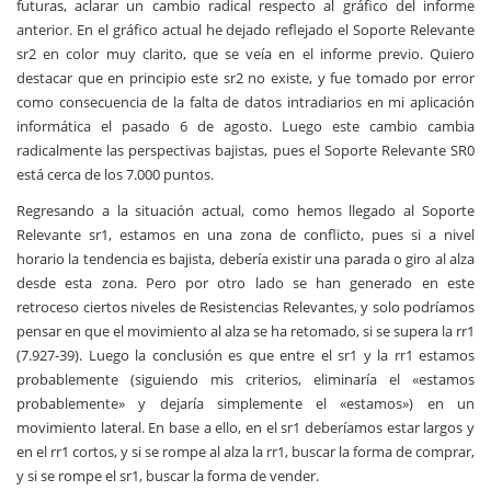
futuras, aclarar un cambio radical respecto al gráfico del informe
anterior. En el gráfico actual he dejado reflejado el Soporte Relevante
sr2 en color muy clarito, que se veía en el informe previo. Quiero
destacar que en principio este sr2 no existe, y fue tomado por error
como consecuencia de la falta de datos intradiarios en mi aplicación
informática el pasado 6 de agosto. Luego este cambio cambia
radicalmente las perspectivas bajistas, pues el Soporte Relevante SR0
está cerca de los 7.000 puntos.
Regresando a la situación actual, como hemos llegado al Soporte
Relevante sr1, estamos en una zona de conflicto, pues si a nivel
horario la tendencia es bajista, debería existir una parada o giro al alza
desde esta zona. Pero por otro lado se han generado en este
retroceso ciertos niveles de Resistencias Relevantes, y solo podríamos
pensar en que el movimiento al alza se ha retomado, si se supera la rr1
(7.927-39). Luego la conclusión es que entre el sr1 y la rr1 estamos
probablemente (siguiendo mis criterios, eliminaría el «estamos
probablemente» y dejaría simplemente el «estamos») en un
movimiento lateral. En base a ello, en el sr1 deberíamos estar largos y
en el rr1 cortos, y si se rompe al alza la rr1, buscar la forma de comprar,
y si se rompe el sr1, buscar la forma de vender.