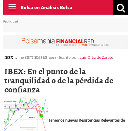
Toggle
Bolsa en Análisis Bolsa
navigation
Publicidad
IBEX 35
|
30 SEPTIEMBRE, 2012
-
Escrito por:
Luis Ortiz de Zarate
IBEX: En el punto de la
tranquilidad o de la pérdida de
confianza
Tenemos nuevas Resistencias Relevantes de