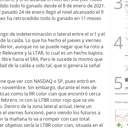
edido todo lo ganado desde el 8 de enero de 2021.
 pasado 24 de enero llegó al nivel alcanzado el 9
 mes ha retrocedido todo lo ganado en 11 meses
go de indeterminación o lateral entre el sr1 y el
de la caída. Lo que ha hecho el jueves y viernes
 inferior, aunque no se puede negar que ha roto a
 Relevante y la LTAR, lo cual es un hecho bajista.
o libre hacia el SR4. Pero le sucede lo mismo que
d de la caída a sido tal, que si genera la señal
iene que ver con NASDAQ o SP, pues entró en
e noviembre. Sin embargo, durante el mes de
ticas como la RR color cian que encontró cerca
febrero, ni con la LTBR color rojo que se vio
Publicida
. Dentro de la zona lateral actual, tiene un
el viernes funcionó, pero viendo los futuros a
por la mañana lo va a romper con casi total
er objetivo sería la LTBR color cian, situada en el