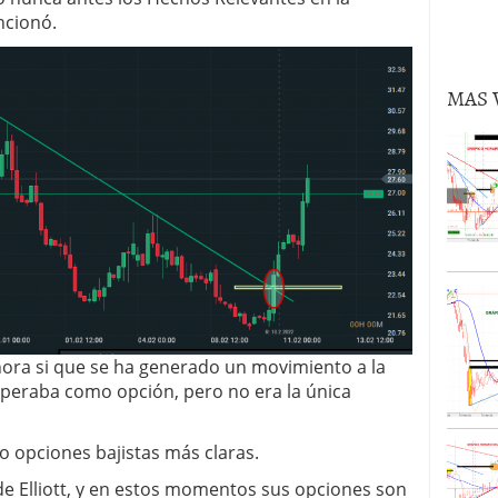
volver al oro en lo que queda de 2024?
02/09/2024
ncionó.
MAS 
 hora si que se ha generado un movimiento a la
speraba como opción, pero no era la única
o opciones bajistas más claras.
 Elliott, y en estos momentos sus opciones son