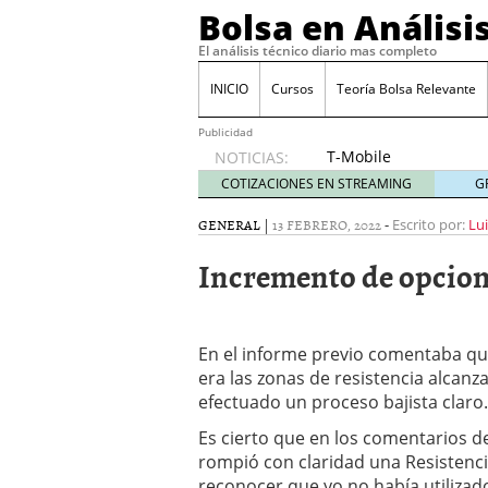
Bolsa en Análisi
El análisis técnico diario mas completo
INICIO
Cursos
Teoría Bolsa Relevante
Publicidad
T-Mobile
NOTICIAS:
acuerda
COTIZACIONES EN STREAMING
G
pagar
315
GENERAL
|
13 FEBRERO, 2022
-
Escrito por:
Lui
millones
Incremento de opcion
de
dólares
por
filtraciones
En el informe previo comentaba que
de datos
30/09/2024
era las zonas de resistencia alcanz
Acciones de Nvidia suben
efectuado un proceso bajista claro.
25/09/2024
Es cierto que en los comentarios d
Cuidado con estos tres 
rompió con claridad una Resistenci
El BCE recorta los tipos
volatilidad
12/09/2024
reconocer que yo no había utilizad