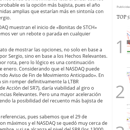
 probable es la opción más bajista, pues el año
Publicida
nidas amplias que estarían más en sintonía con
TOP 
ergio.
DAQ muestran el inicio de «Bonitas de STCH»
emos ver un rebote o parada en cualquier
rato de mostrar las opciones, no solo en base a
por Sergio, sino en base a los Hechos Relevantes.
or rota, pero lo lógico es una continuación
s de enero. Considerando que el NASDAQ puede
ndo Aviso de Fin de Movimiento Anticipado». En
a sin romper definitivamente la LTBR
 Acción del SR7), daría viabilidad al giro o
tencias Relevantes. Pero una mayor aceleración
briendo la posibilidad del recuento más bajista de
referencias, pues sabemos que el 29 de
ron máximos y el NASDAQ se quedó muy cerca de
mbre, y si se alcanza el nivel del SR8 (los 13000