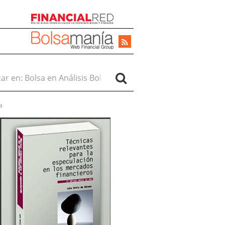
r en:
d