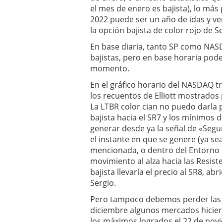
el mes de enero es bajista), lo más
2022 puede ser un año de idas y ve
la opción bajista de color rojo de S
En base diaria, tanto SP como NAS
bajistas, pero en base horaria pod
momento.
En el gráfico horario del NASDAQ t
los recuentos de Elliott mostrados 
La LTBR color cian no puedo darla p
bajista hacia el SR7 y los mínimo
generar desde ya la señal de «Segu
el instante en que se genere (ya se
mencionada, o dentro del Entorno de
movimiento al alza hacia las Resis
bajista llevaría el precio al SR8, a
Sergio.
Pero tampoco debemos perder las 
diciembre algunos mercados hicie
los máximos logrados el 22 de novie