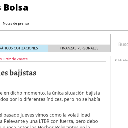
s Bolsa
Notas de prensa
Busca
RÁFICOS COTIZACIONES
FINANZAS PERSONALES
s Ortiz de Zarate
Publicida
es bajistas
 en dicho momento, la única situación bajista
ados por lo diferentes índices, pero no se había
 impulsadas por la inteligencia artificial
el pasado jueves vimos como la volatilidad
sesgos si estás empezando a invertir
20/09/2024
a Relevante y una LTBR con fuerza, pero debo
 de interés clave en septiembre para reducir la
o nunca antes los Hechos Relevantes en la