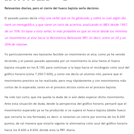
Relevantes diarias, pero el cierre del hueco bajista sería decisivo.
El pasado jueves decía «
hay una señal que se ha generado, y sobre la cual algún día
haré un monográfico, y que tiene un ratio de aciertos, analizando el IBEX desde 1997,
de un 70%. En base a esta señal, lo más probable es que se inicie desde los mínimos
un movimiento al alza hacia la Resistencia Relevante RR1, es decir, entre un 20 y un
30% de rebote
«.
Yo particularmente veo bastante factible un movimiento al alza, como ya he venido
diciendo, y el jueves pasado apostaba por un movimiento la alza hasta el hueco
bajista situado en los 8.100, para continuar a la baja hacia el rectángulo color azul del
gráfico horario (zona 7.350-7.600), y como me decía un alumno mío, parece que el
movimiento previsto se ha realizado, pero muy rápidamente y con movimientos más
cortos de lo esperado, tanto en el proceso alcista como en el proceso bajista.
Ha sido tan corto, que me queda la duda de si aún debo esperar dicho movimiento.
Ante esta situación de duda, desde la perspectiva del gráfico horario, pensaré que el
movimiento esperado ya se ha producido si se supera el hueco bajista (doble hueco
que cerraría la isla formada), es decir, si tenemos un cierre por encima de los 8.200
puntos, de tal manera que estaría vigente la alternativa color azul del gráfico horario
hacia los 8.600 a 8.650, donde esta la RR1 diaria.