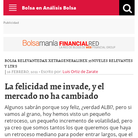
Toggle
Bolsa en Análisis Bolsa
navigation
Publicidad
BOLSA RELEVANTE
DAX XETRA
GENERAL
IBEX 35
NIVELES RELEVANTES
Y LTR'S
|
16 FEBRERO, 2021
-
Escrito por:
Luis Ortiz de Zarate
La felicidad me invade, y el
mercado no ha cambiado
Algunos sabrán porque soy feliz, ¿verdad ALBI?, pero si
vamos al grano, hoy hemos visto un pequeño
retroceso, un pequeño incremento de volatilidad, pero
ya creo que somos tantos los que queremos que haya
un retroceso mediano para poder entrar largos, que el