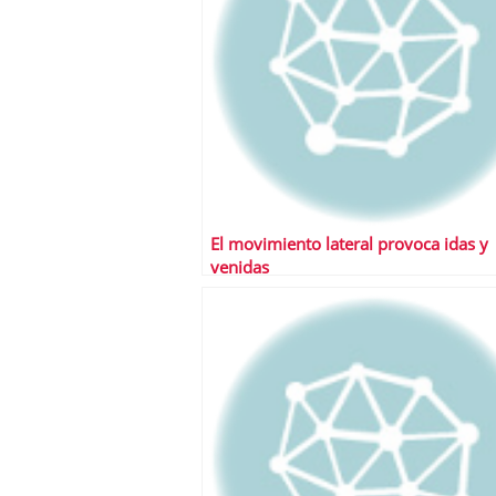
El movimiento lateral provoca idas y
venidas