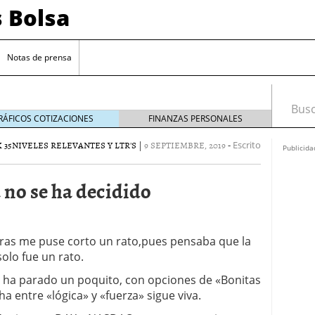
s Bolsa
Notas de prensa
Busca
RÁFICOS COTIZACIONES
FINANZAS PERSONALES
 35
NIVELES RELEVANTES Y LTR'S
|
9 SEPTIEMBRE, 2019
-
Escrito
Publicida
 no se ha decidido
oras me puse corto un rato,pues pensaba que la
solo fue un rato.
 impulsadas por la inteligencia artificial
o ha parado un poquito, con opciones de «Bonitas
sesgos si estás empezando a invertir
20/09/2024
ha entre «lógica» y «fuerza» sigue viva.
 de interés clave en septiembre para reducir la