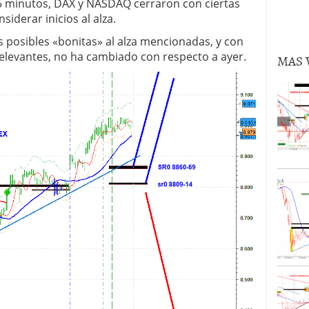
5 minutos, DAX y NASDAQ cerraron con ciertas
volver al oro en lo que queda de 2024?
02/09/2024
siderar inicios al alza.
as posibles «bonitas» al alza mencionadas, y con
elevantes, no ha cambiado con respecto a ayer.
MAS 