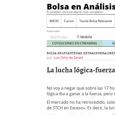
Bolsa en Análisi
El análisis técnico diario mas completo
INICIO
Cursos
Teoría Bolsa Relevante
Publicidad
T-Mobile
NOTICIAS:
acuerda
COTIZACIONES EN STREAMING
G
pagar
315
BOLSA RELEVANTE
DAX XETRA
GENERAL
IBEX
millones
por:
Luis Ortiz de Zarate
de
La lucha lógica-fuerza
dólares
por
filtraciones
de datos
No voy a negar que sobre las 17 h
30/09/2024
lógica iba a ganar a la fuerza, pero 
Acciones de Nvidia suben
25/09/2024
El mercado no ha retrocedido, sol
Cuidado con estos tres 
de STCH en Exceso». Es decir, la luc
El BCE recorta los tipos
volatilidad
12/09/2024