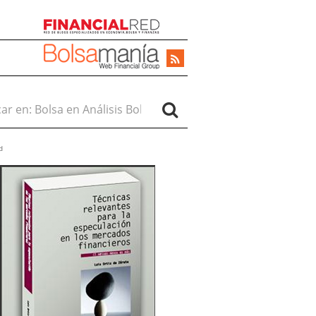
r en:
d