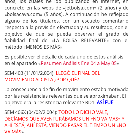
años, los cuales he ido publicando en internet, en
concreto en las webs de «jetbolsa.com» (2 años) y de
«bolsacava.com» (5 años). A continuación he reflejado
alguno de los titulares, con un escueto comentario
respecto a la previsión efectuada y su resultado, con el
objetivo de que se pueda observar el grado de
fiabilidad final de «LA BOLSA RELEVANTE» con el
método «MENOS ES MÁS».
Es posible ver el detalle de cada uno de estos análisis
en el apartado «
Resumen Análisis Ene 04 a May 05
»
SEM 403 (11/01/2.004):
LLEGÓ EL FINAL DEL
MOVIMIENTO ALCISTA ¿POR QUÉ?
La consecuencia de fin de movimiento estaba motivada
por las resistencias relevantes que se aproximaban. El
objetivo era la resistencia relevante RD1.
ASÍ FUE
.
SEM 406X (04/02/2.004):
TODO LO DICHO VALE,
DECÍAMOS QUE AVENTURÁBAMOS UN «NO VA MAS» Y
AHÍ ESTÁ, AHÍ ESTÁ, VIENDO PASAR EL TIEMPO UN «NO
VA MÁS
»