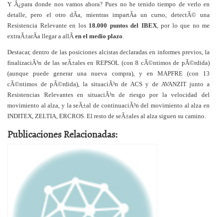
Y Â¿para donde nos vamos ahora? Pues no he tenido tiempo de verlo en
detalle, pero el otro dÃ­a, mientras impartÃ­a un curso, detectÃ© una
Resistencia Relevante en los
18.000 puntos del IBEX
, por lo que no me
extraÃ±arÃ­a llegar a allÃ­
en el medio plazo
.
Destacar, dentro de las posiciones alcistas declaradas en informes previos, la
finalizaciÃ³n de las seÃ±ales en REPSOL (con 8 cÃ©ntimos de pÃ©rdida)
(aunque puede generar una nueva compra), y en MAPFRE (con 13
cÃ©ntimos de pÃ©rdida), la situaciÃ³n de ACS y de AVANZIT junto a
Resistencias Relevantes en situaciÃ³n de riesgo por la velocidad del
movimiento al alza, y la seÃ±al de continuaciÃ³n del movimiento al alza en
INDITEX, ZELTIA, ERCROS. El resto de seÃ±ales al alza siguen su camino.
Publicaciones Relacionadas: