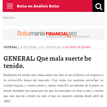
Toggle
Bolsa en Análisis Bolsa
navigation
Publicidad
GENERAL
|
31 OCTUBRE, 2007
-
Escrito por:
Luis Ortiz de Zarate
GENERAL: Que mala suerte he
tenido.
Realmente he tenido muy mala suerte este mes en mi anÃ¡lisis con respecto a
la evoluciÃ³n futura del mercado. Casi todos los analistas preveÃ­an un
octubre bajista, y contra viento y marea realicÃ© un informe de 8 partes en
donde detallaba las causas por las que los mercados no iban a caer, y resulta
que este mes de octubre ha sido el mes de mayores subidas desde abril de
2003.