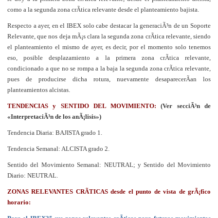
como a la segunda zona crÃ­tica relevante desde el planteamiento bajista.
Respecto a ayer, en el IBEX solo cabe destacar la generaciÃ³n de un Soporte
Relevante, que nos deja mÃ¡s clara la segunda zona crÃ­tica relevante, siendo
el planteamiento el mismo de ayer, es decir, por el momento solo tenemos
eso, posible desplazamiento a la primera zona crÃ­tica relevante,
condicionado a que no se rompa a la baja la segunda zona crÃ­tica relevante,
pues de producirse dicha rotura, nuevamente desaparecerÃ­an los
planteamientos alcistas.
TENDENCIAS y SENTIDO DEL MOVIMIENTO:
(Ver secciÃ³n de
«InterpretaciÃ³n de los anÃ¡lisis»)
Tendencia Diaria: BAJISTA grado 1.
Tendencia Semanal: ALCISTA grado 2.
Sentido del Movimiento Semanal: NEUTRAL; y Sentido del Movimiento
Diario: NEUTRAL.
ZONAS RELEVANTES CRÃTICAS desde el punto de vista de grÃ¡fico
horario: