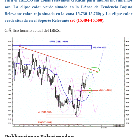
Para el IBEX35 sus zonas relevantes crÃ­ticas para futuros movimientos
son: La elipse color verde situada en la LÃ­nea de Tendencia Bajista
Relevante color rojo situada en la zona 15.730-15.760; y La elipse color
verde situada en el Soporte Relevante
sr0 (15.494-15.500)
.
GrÃ¡fico horario actual del
IBEX
:
Publicaciones Relacionadas: