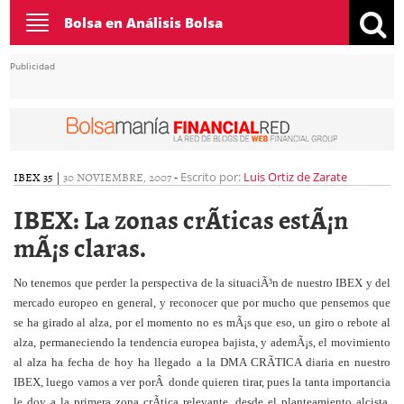
Toggle
Bolsa en Análisis Bolsa
navigation
Publicidad
IBEX 35
|
30 NOVIEMBRE, 2007
-
Escrito por:
Luis Ortiz de Zarate
IBEX: La zonas crÃ­ticas estÃ¡n
mÃ¡s claras.
No tenemos que perder la perspectiva de la situaciÃ³n de nuestro IBEX y del
mercado europeo en general, y reconocer que por mucho que pensemos que
se ha girado al alza, por el momento no es mÃ¡s que eso, un giro o rebote al
alza, permaneciendo la tendencia europea bajista, y ademÃ¡s, el movimiento
al alza ha fecha de hoy ha llegado a la DMA CRÃTICA diaria en nuestro
IBEX, luego vamos a ver porÂ donde quieren tirar, pues la tanta importancia
le doy a la primera zona crÃ­tica relevante, desde el planteamiento alcista,